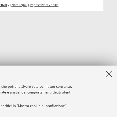
Privacy
|
Note legali
|
Impostazioni Cookie
i che potrai attivare solo con il tuo consenso.
onale e analisi dei comportamenti degli utenti.
ecifici in "Mostra cookie di profilazione".