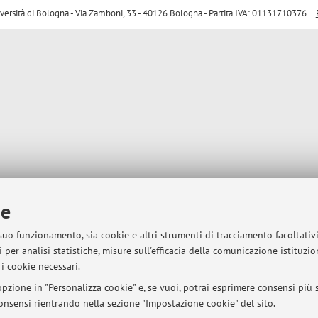
sità di Bologna - Via Zamboni, 33 - 40126 Bologna - Partita IVA: 01131710376
ie
 suo funzionamento, sia cookie e altri strumenti di tracciamento facoltativ
 per analisi statistiche, misure sull'efficacia della comunicazione istituzi
i cookie necessari.
pzione in "Personalizza cookie" e, se vuoi, potrai esprimere consensi più sp
 consensi rientrando nella sezione "Impostazione cookie" del sito.