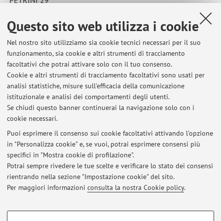
PETRINI 29
CONTI 30
Questo sito web utilizza i cookie
Pubblicato il: 24 giugno 2025
Nel nostro sito utilizziamo sia cookie tecnici necessari per il suo
funzionamento, sia cookie e altri strumenti di tracciamento
facoltativi che potrai attivare solo con il tuo consenso.
Cookie e altri strumenti di tracciamento facoltativi sono usati per
Ultimi avvisi
analisi statistiche, misure sull'efficacia della comunicazione
appello 11/06/2026
istituzionale e analisi dei comportamenti degli utenti.
Se chiudi questo banner continuerai la navigazione solo con i
Pubblicato il: 10 giugno 2026
cookie necessari.
voti appello del 20/01/26
Puoi esprimere il consenso sui cookie facoltativi attivando l'opzione
Pubblicato il: 26 febbraio 2026
in "Personalizza cookie" e, se vuoi, potrai esprimere consensi più
specifici in "Mostra cookie di profilazione".
voti appello 8/01/2026
Potrai sempre rivedere le tue scelte e verificare lo stato dei consensi
Pubblicato il: 14 gennaio 2026
rientrando nella sezione "Impostazione cookie" del sito.
Per maggiori informazioni
consulta la nostra Cookie policy
.
Tutti gli avvisi
COOKIE DI PROFILAZIONE - FACOLTATIVI