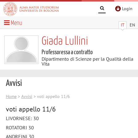
Login
Menu
IT
EN
Giada Lullini
Professoressa a contratto
Dipartimento di Scienze per la Qualità della
Vita
Avvisi
Home
>
Avvisi
> voti appello 11/6
voti appello 11/6
LIVORNESE: 30
ROTATORI 30
ANDREINI 30