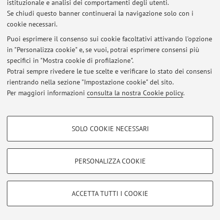
istituzionale e analisi dei comportamenti degli utenti.
Al momento non sono presenti avvisi.
Se chiudi questo banner continuerai la navigazione solo con i
cookie necessari.
Puoi esprimere il consenso sui cookie facoltativi attivando l'opzione
in "Personalizza cookie" e, se vuoi, potrai esprimere consensi più
specifici in "Mostra cookie di profilazione".
Area riservata
Potrai sempre rivedere le tue scelte e verificare lo stato dei consensi
Accedi tramite
login
per gestire tutti i contenuti del sito.
rientrando nella sezione "Impostazione cookie" del sito.
Per maggiori informazioni
consulta la nostra Cookie policy
.
© 2026 - ALMA MATER STUDIORUM - Università di Bologna - Via
COOKIE DI PROFILAZIONE - FACOLTATIVI
Zamboni, 33 - 40126 Bologna - Partita IVA: 01131710376
SOLO COOKIE NECESSARI
Privacy
|
Note legali
|
Impostazioni Cookie
Si tratta di cookie utilizzati per analizzare le caratteristiche della navigazione
degli utenti, creare profili in base al loro comportamento sul sito, per analisi
di marketing.
PERSONALIZZA COOKIE
Mostra cookie di profilazione
Google/Youtube Video
COOKIE TECNICI - NECESSARI
ACCETTA TUTTI I COOKIE
Facebook
Si tratta di cookie tecnici utilizzati, a titolo esemplificativo, per il corretto
Vimeo
funzionamento del sito, salvare le preferenze di navigazione, per il