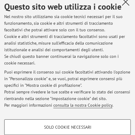
Questo sito web utilizza i cookie
Dottorando | Università di Bologna | Novembre 2023 -
presente
Nel nostro sito utilizziamo sia cookie tecnici necessari per il suo
funzionamento, sia cookie e altri strumenti di tracciamento
Formazione
facoltativi che potrai attivare solo con il tuo consenso.
Laurea Magistrale con lode in Computer Engineering il
Cookie e altri strumenti di tracciamento facoltativi sono usati per
21/10/2023 presso l'Università di Bologna.
analisi statistiche, misure sull'efficacia della comunicazione
Laurea Triennale in Ingegneria Informatica 15/04/2021
istituzionale e analisi dei comportamenti degli utenti.
presso l'Università di Modena e Reggio Emilia.
Se chiudi questo banner continuerai la navigazione solo con i
cookie necessari.
Puoi esprimere il consenso sui cookie facoltativi attivando l'opzione
in "Personalizza cookie" e, se vuoi, potrai esprimere consensi più
Ultimi avvisi
specifici in "Mostra cookie di profilazione".
Potrai sempre rivedere le tue scelte e verificare lo stato dei consensi
Al momento non sono presenti avvisi.
rientrando nella sezione "Impostazione cookie" del sito.
Per maggiori informazioni
consulta la nostra Cookie policy
.
COOKIE DI PROFILAZIONE - FACOLTATIVI
SOLO COOKIE NECESSARI
Si tratta di cookie utilizzati per analizzare le caratteristiche della navigazione
Area riservata