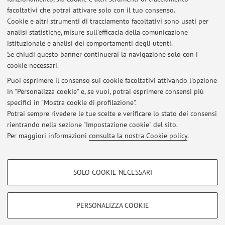
facoltativi che potrai attivare solo con il tuo consenso.
Cookie e altri strumenti di tracciamento facoltativi sono usati per
Dipartimento di Ingegneria dell'Energia Elettrica e
analisi statistiche, misure sull'efficacia della comunicazione
dell'Informazione "Guglielmo Marconi"
istituzionale e analisi dei comportamenti degli utenti.
Viale del Risorgimento 2, Bologna -
Vai alla mappa
Se chiudi questo banner continuerai la navigazione solo con i
cookie necessari.
Puoi esprimere il consenso sui cookie facoltativi attivando l'opzione
in "Personalizza cookie" e, se vuoi, potrai esprimere consensi più
Ultimi avvisi
specifici in "Mostra cookie di profilazione".
Potrai sempre rivedere le tue scelte e verificare lo stato dei consensi
Al momento non sono presenti avvisi.
rientrando nella sezione "Impostazione cookie" del sito.
Per maggiori informazioni
consulta la nostra Cookie policy
.
COOKIE DI PROFILAZIONE - FACOLTATIVI
SOLO COOKIE NECESSARI
Si tratta di cookie utilizzati per analizzare le caratteristiche della navigazione
Area riservata
degli utenti, creare profili in base al loro comportamento sul sito, per analisi
Accedi tramite
login
per gestire tutti i contenuti del sito.
di marketing.
PERSONALIZZA COOKIE
Mostra cookie di profilazione