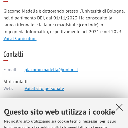
Giacomo Madella è dottorando presso l'Università di Bologna,
nel dipartimento DEI, dal 01/11/2023. Ha conseguito la
laurea triennale e la laurea magistrale (con lode) in
Ingegneria Informatica, rispettivamente nel 2021 e nel 2023.
Vai al Curriculum
Contatti
E-mail:
giacomo.madella@unibo.it
Altri contatti
Web:
Vai al sito personale
Questo sito web utilizza i cookie
Dipartimento di Ingegneria dell'Energia Elettrica e
dell'Informazione "Guglielmo Marconi"
Nel nostro sito utilizziamo sia cookie tecnici necessari per il suo
Viale del Risorgimento 2, Bologna -
Vai alla mappa
funzionamento, sia cookie e altri strumenti di tracciamento