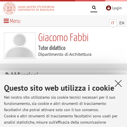
Login
Menu
IT
EN
Giacomo Fabbi
Tutor didattico
Dipartimento di Architettura
Pubblicazioni
Questo sito web utilizza i cookie
Fabrizio Ivan Apollonio, Guido Beltramini, Giacomo Fabbi,
Marco Gaiani,
VIlla Contarini a Piazzola sul Brenta: studi per
Nel nostro sito utilizziamo sia cookie tecnici necessari per il suo
un'ipotesi di attribuzione palladiana servendosi di modelli
funzionamento, sia cookie e altri strumenti di tracciamento
tridimensionali
, in "Disegnare" n. 42
facoltativi che potrai attivare solo con il tuo consenso.
Cookie e altri strumenti di tracciamento facoltativi sono usati per
analisi statistiche, misure sull'efficacia della comunicazione