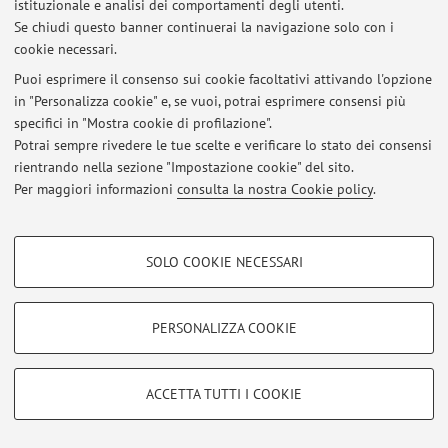
istituzionale e analisi dei comportamenti degli utenti.
Se chiudi questo banner continuerai la navigazione solo con i
Ultimi avvisi
cookie necessari.
Al momento non sono presenti avvisi.
Puoi esprimere il consenso sui cookie facoltativi attivando l'opzione
in "Personalizza cookie" e, se vuoi, potrai esprimere consensi più
specifici in "Mostra cookie di profilazione".
Potrai sempre rivedere le tue scelte e verificare lo stato dei consensi
rientrando nella sezione "Impostazione cookie" del sito.
Per maggiori informazioni
consulta la nostra Cookie policy
.
Area riservata
Accedi tramite
login
per gestire tutti i contenuti del sito.
COOKIE DI PROFILAZIONE - FACOLTATIVI
SOLO COOKIE NECESSARI
Si tratta di cookie utilizzati per analizzare le caratteristiche della navigazione
© 2026 - ALMA MATER STUDIORUM - Università di Bologna - Via
degli utenti, creare profili in base al loro comportamento sul sito, per analisi
Zamboni, 33 - 40126 Bologna - Partita IVA: 01131710376
di marketing.
PERSONALIZZA COOKIE
Privacy
|
Note legali
|
Impostazioni Cookie
Mostra cookie di profilazione
Google/Youtube Video
COOKIE TECNICI - NECESSARI
ACCETTA TUTTI I COOKIE
Facebook
Si tratta di cookie tecnici utilizzati, a titolo esemplificativo, per il corretto
Vimeo
funzionamento del sito, salvare le preferenze di navigazione, per il