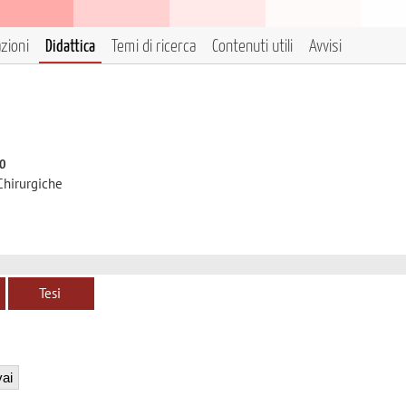
azioni
Didattica
Temi di ricerca
Contenuti utili
Avvisi
to
Chirurgiche
Tesi