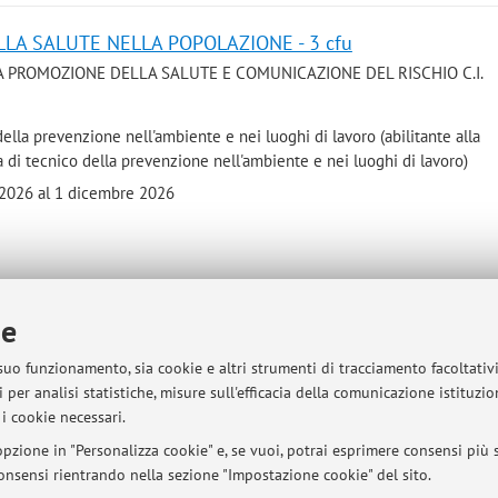
LLA SALUTE NELLA POPOLAZIONE - 3 cfu
 LA PROMOZIONE DELLA SALUTE E COMUNICAZIONE DEL RISCHIO C.I.
ella prevenzione nell'ambiente e nei luoghi di lavoro (abilitante alla
a di tecnico della prevenzione nell'ambiente e nei luoghi di lavoro)
e 2026 al 1 dicembre 2026
ie
sità di Bologna - Via Zamboni, 33 - 40126 Bologna - Partita IVA: 01131710376
 suo funzionamento, sia cookie e altri strumenti di tracciamento facoltativ
 per analisi statistiche, misure sull'efficacia della comunicazione istituzi
i cookie necessari.
pzione in "Personalizza cookie" e, se vuoi, potrai esprimere consensi più sp
 consensi rientrando nella sezione "Impostazione cookie" del sito.