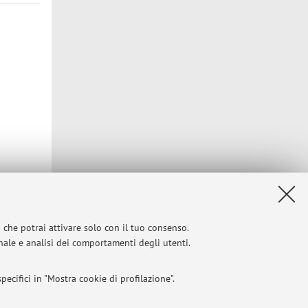
Privacy
|
Note legali
|
Impostazioni Cookie
i che potrai attivare solo con il tuo consenso.
onale e analisi dei comportamenti degli utenti.
ecifici in "Mostra cookie di profilazione".