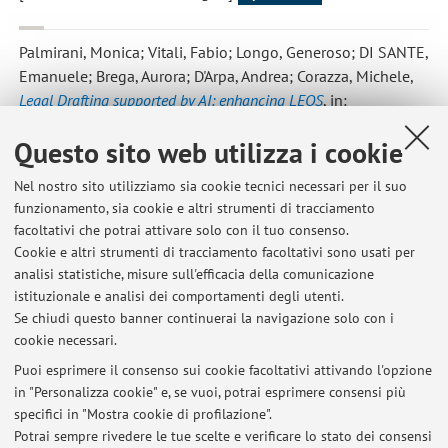
Palmirani, Monica; Vitali, Fabio; Longo, Generoso; DI SANTE,
Emanuele; Brega, Aurora; D'Arpa, Andrea; Corazza, Michele
,
Legal Drafting supported by AI: enhancing LEOS
, in:
Proceedings of the Ital-IA Intelligenza Artificiale - Thematic
Questo sito web utilizza i cookie
Workshops co-located with the 4th CINI National Lab AIIS
Conference on Artificial Intelligence (Ital-IA 2024), Aachen,
Nel nostro sito utilizziamo sia cookie tecnici necessari per il suo
CEUR-WS, «CEUR WORKSHOP PROCEEDINGS», 2024, 3762,
funzionamento, sia cookie e altri strumenti di tracciamento
pp. 458 - 463 (atti di: 2024 Ital-IA Intelligenza Artificiale -
facoltativi che potrai attivare solo con il tuo consenso.
Thematic Workshops, Ital-IA 2024, Naples, Italy, May 29-30,
Cookie e altri strumenti di tracciamento facoltativi sono usati per
2024) [Contributo in Atti di convegno]
Open Access
analisi statistiche, misure sull'efficacia della comunicazione
istituzionale e analisi dei comportamenti degli utenti.
Se chiudi questo banner continuerai la navigazione solo con i
cookie necessari.
Puoi esprimere il consenso sui cookie facoltativi attivando l'opzione
in "Personalizza cookie" e, se vuoi, potrai esprimere consensi più
Ultimi avvisi
specifici in "Mostra cookie di profilazione".
Potrai sempre rivedere le tue scelte e verificare lo stato dei consensi