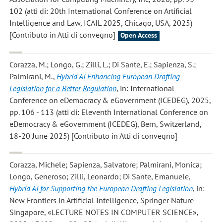
102 (atti di: 20th International Conference on Artificial
Intelligence and Law, ICAIL 2025, Chicago, USA, 2025)
[Contributo in Atti di convegno]
Open Access
Corazza, M.; Longo, G.; Zilli, L.; Di Sante, E.; Sapienza, S.;
Palmirani, M.
,
Hybrid AI Enhancing European Drafting
Legislation for a Better Regulation
, in: International
Conference on eDemocracy & eGovernment (ICEDEG), 2025,
pp. 106 - 113 (atti di: Eleventh International Conference on
eDemocracy & eGovernment (ICEDEG), Bern, Switzerland,
18-20 June 2025) [Contributo in Atti di convegno]
Corazza, Michele; Sapienza, Salvatore; Palmirani, Monica;
Longo, Generoso; Zilli, Leonardo; Di Sante, Emanuele
,
Hybrid AI for Supporting the European Drafting Legislation
, in:
New Frontiers in Artificial Intelligence, Springer Nature
Singapore, «LECTURE NOTES IN COMPUTER SCIENCE»,