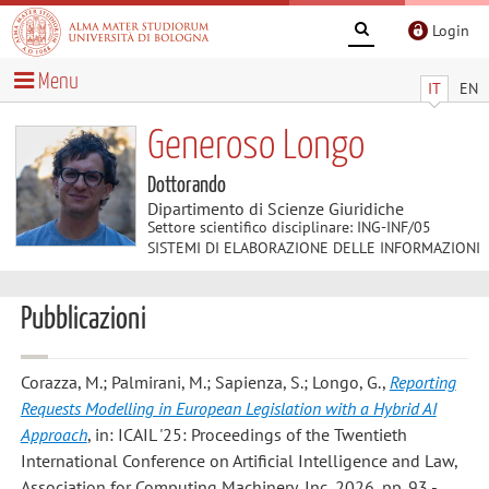
Login
Menu
IT
EN
Generoso Longo
Dottorando
Dipartimento di Scienze Giuridiche
Settore scientifico disciplinare: ING-INF/05
SISTEMI DI ELABORAZIONE DELLE INFORMAZIONI
Pubblicazioni
Corazza, M.; Palmirani, M.; Sapienza, S.; Longo, G.
,
Reporting
Requests Modelling in European Legislation with a Hybrid AI
Approach
, in: ICAIL '25: Proceedings of the Twentieth
International Conference on Artificial Intelligence and Law,
Association for Computing Machinery, Inc, 2026, pp. 93 -