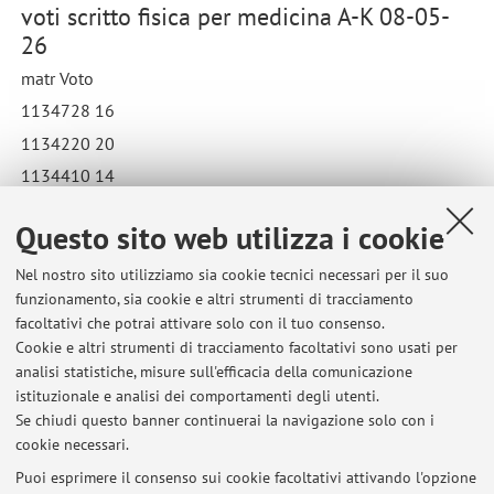
voti scritto fisica per medicina A-K 08-05-
26
matr Voto
1134728 16
1134220 20
1134410 14
1082355 27
Questo sito web utilizza i cookie
Pubblicato il: 21 maggio 2026
Nel nostro sito utilizziamo sia cookie tecnici necessari per il suo
funzionamento, sia cookie e altri strumenti di tracciamento
facoltativi che potrai attivare solo con il tuo consenso.
Cookie e altri strumenti di tracciamento facoltativi sono usati per
Ultimi avvisi
analisi statistiche, misure sull'efficacia della comunicazione
voti scritto fisica per medicina A-K 24-07-26
istituzionale e analisi dei comportamenti degli utenti.
Se chiudi questo banner continuerai la navigazione solo con i
Pubblicato il: 03 agosto 2026
cookie necessari.
risultati radioprotezione A-K 20-07-2026
Puoi esprimere il consenso sui cookie facoltativi attivando l'opzione