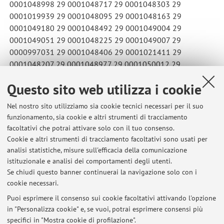
0001048998 29 0001048717 29 0001048303 29
0001019939 29 0001048095 29 0001048163 29
0001049180 29 0001048492 29 0001049004 29
0001049051 29 0001048225 29 0001049007 29
0000997031 29 0001048406 29 0001021411 29
0001048207 29 0001048977 29 0001050012 29
0000996934 29
Questo sito web utilizza i cookie
Pubblicato il: 03 giugno 2026
Nel nostro sito utilizziamo sia cookie tecnici necessari per il suo
funzionamento, sia cookie e altri strumenti di tracciamento
facoltativi che potrai attivare solo con il tuo consenso.
Cookie e altri strumenti di tracciamento facoltativi sono usati per
Ultimi avvisi
analisi statistiche, misure sull'efficacia della comunicazione
voti scritto fisica per medicina A-K 24-07-26
istituzionale e analisi dei comportamenti degli utenti.
Se chiudi questo banner continuerai la navigazione solo con i
Pubblicato il: 03 agosto 2026
cookie necessari.
risultati radioprotezione A-K 20-07-2026
Puoi esprimere il consenso sui cookie facoltativi attivando l'opzione
Pubblicato il: 20 luglio 2026
in "Personalizza cookie" e, se vuoi, potrai esprimere consensi più
specifici in "Mostra cookie di profilazione".