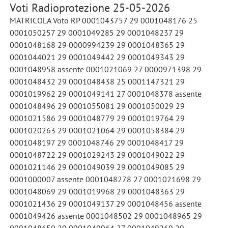
Voti Radioprotezione 25-05-2026
MATRICOLA Voto RP 0001043757 29 0001048176 25
0001050257 29 0001049285 29 0001048237 29
0001048168 29 0000994239 29 0001048365 29
0001044021 29 0001049442 29 0001049343 29
0001048958 assente 0001021069 27 0000971398 29
0001048432 29 0001048438 25 0001147321 29
0001019962 29 0001049141 27 0001048378 assente
0001048496 29 0001055081 29 0001050029 29
0001021586 29 0001048779 29 0001019764 29
0001020263 29 0001021064 29 0001058384 29
0001048197 29 0001048746 29 0001048417 29
0001048722 29 0001029243 29 0001049022 29
0001021146 29 0001049039 29 0001049085 29
0001000007 assente 0001048278 27 0001021698 29
0001048069 29 0001019968 29 0001048363 29
0001021436 29 0001049137 29 0001048456 assente
0001049426 assente 0001048502 29 0001048965 29
0001048650 29 0001049964 27 0001049269 29