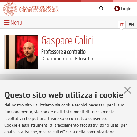
Login
Menu
IT
EN
Gaspare Caliri
Professore a contratto
Dipartimento di Filosofia
Temi di ricerca
Questo sito web utilizza i cookie
Parole chiave:
etnosemiotica
economia
Nel nostro sito utilizziamo sia cookie tecnici necessari per il suo
comportamentale
prospettivismo
funzionamento, sia cookie e altri strumenti di tracciamento
facoltativi che potrai attivare solo con il tuo consenso.
Cookie e altri strumenti di tracciamento facoltativi sono usati per
analisi statistiche, misure sull'efficacia della comunicazione
Ultimi avvisi