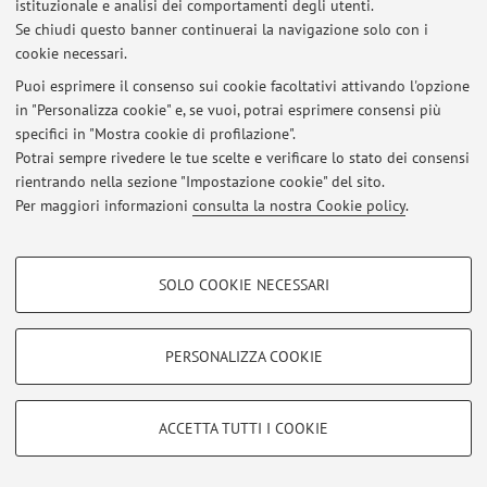
istituzionale e analisi dei comportamenti degli utenti.
Se chiudi questo banner continuerai la navigazione solo con i
Al momento non sono presenti avvisi.
cookie necessari.
Puoi esprimere il consenso sui cookie facoltativi attivando l'opzione
in "Personalizza cookie" e, se vuoi, potrai esprimere consensi più
specifici in "Mostra cookie di profilazione".
Potrai sempre rivedere le tue scelte e verificare lo stato dei consensi
Area riservata
rientrando nella sezione "Impostazione cookie" del sito.
Accedi tramite
login
per gestire tutti i contenuti del sito.
Per maggiori informazioni
consulta la nostra Cookie policy
.
COOKIE DI PROFILAZIONE - FACOLTATIVI
© 2026 - ALMA MATER STUDIORUM - Università di Bologna - Via
SOLO COOKIE NECESSARI
Zamboni, 33 - 40126 Bologna - Partita IVA: 01131710376
Si tratta di cookie utilizzati per analizzare le caratteristiche della navigazione
Privacy
|
Note legali
|
Impostazioni Cookie
degli utenti, creare profili in base al loro comportamento sul sito, per analisi
di marketing.
PERSONALIZZA COOKIE
Mostra cookie di profilazione
Google/Youtube Video
COOKIE TECNICI - NECESSARI
ACCETTA TUTTI I COOKIE
Facebook
Si tratta di cookie tecnici utilizzati, a titolo esemplificativo, per il corretto
Vimeo
funzionamento del sito, salvare le preferenze di navigazione, per il