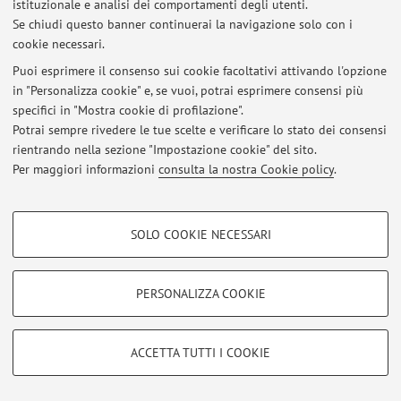
istituzionale e analisi dei comportamenti degli utenti.
Se chiudi questo banner continuerai la navigazione solo con i
Area riservata
cookie necessari.
Accedi tramite
login
per gestire tutti i contenuti del sito.
Puoi esprimere il consenso sui cookie facoltativi attivando l'opzione
in "Personalizza cookie" e, se vuoi, potrai esprimere consensi più
specifici in "Mostra cookie di profilazione".
© 2026 - ALMA MATER STUDIORUM - Università di Bologna - Via
Potrai sempre rivedere le tue scelte e verificare lo stato dei consensi
Zamboni, 33 - 40126 Bologna - Partita IVA: 01131710376
Privacy
|
Note legali
|
Impostazioni Cookie
rientrando nella sezione "Impostazione cookie" del sito.
Per maggiori informazioni
consulta la nostra Cookie policy
.
COOKIE DI PROFILAZIONE - FACOLTATIVI
SOLO COOKIE NECESSARI
Si tratta di cookie utilizzati per analizzare le caratteristiche della navigazione
degli utenti, creare profili in base al loro comportamento sul sito, per analisi
di marketing.
PERSONALIZZA COOKIE
Mostra cookie di profilazione
Google/Youtube Video
COOKIE TECNICI - NECESSARI
ACCETTA TUTTI I COOKIE
Facebook
Si tratta di cookie tecnici utilizzati, a titolo esemplificativo, per il corretto
Vimeo
funzionamento del sito, salvare le preferenze di navigazione, per il