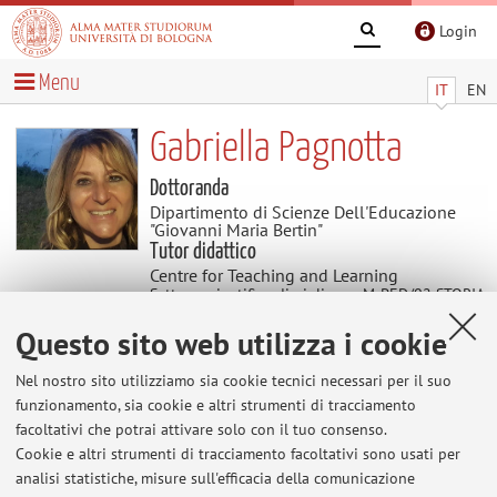
Login
Menu
IT
EN
Gabriella Pagnotta
Dottoranda
Dipartimento di Scienze Dell'Educazione
"Giovanni Maria Bertin"
Tutor didattico
Centre for Teaching and Learning
Settore scientifico disciplinare: M-PED/02 STORIA
DELLA PEDAGOGIA
Questo sito web utilizza i cookie
Nel nostro sito utilizziamo sia cookie tecnici necessari per il suo
Avvisi
funzionamento, sia cookie e altri strumenti di tracciamento
facoltativi che potrai attivare solo con il tuo consenso.
Al momento non sono presenti avvisi.
Cookie e altri strumenti di tracciamento facoltativi sono usati per
analisi statistiche, misure sull'efficacia della comunicazione