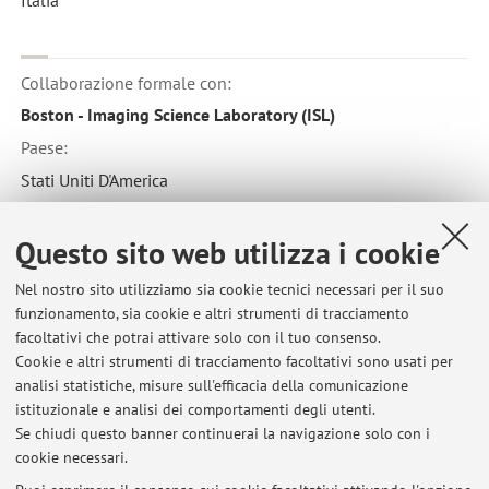
Collaborazione formale con:
Boston - Imaging Science Laboratory (ISL)
Paese:
Stati Uniti D'America
Questo sito web utilizza i cookie
Collaborazione formale con:
Nel nostro sito utilizziamo sia cookie tecnici necessari per il suo
Prisma - Prima Rete Italiana per la Sorveglianza sistematica
funzionamento, sia cookie e altri strumenti di tracciamento
di Meteore e Atmosfera
facoltativi che potrai attivare solo con il tuo consenso.
Paese:
Cookie e altri strumenti di tracciamento facoltativi sono usati per
analisi statistiche, misure sull'efficacia della comunicazione
Italia
istituzionale e analisi dei comportamenti degli utenti.
Se chiudi questo banner continuerai la navigazione solo con i
cookie necessari.