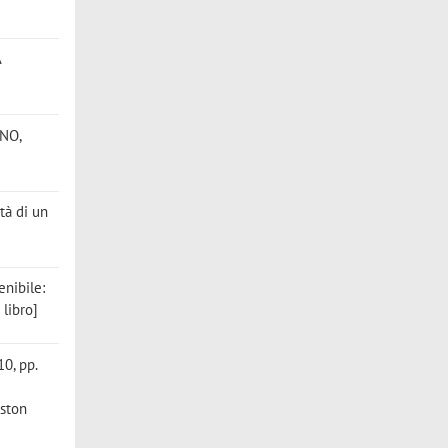
A
ANO,
ità di un
tenibile:
 libro]
0, pp.
oston