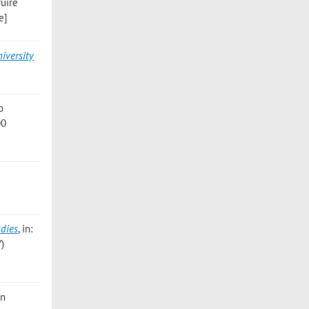
ruire
e]
iversity
o
00
udies
, in:
)
un