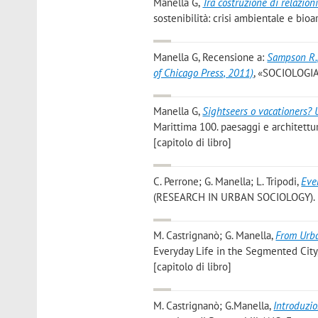
Manella G
,
Tra costruzione di relazion
sostenibilità: crisi ambientale e bioa
Manella G
, Recensione a:
Sampson R.,
of Chicago Press, 2011)
, «SOCIOLOGIA
Manella G
,
Sightseers o vacationers? U
Marittima 100. paesaggi e architettu
[capitolo di libro]
C. Perrone; G. Manella; L. Tripodi
,
Eve
(RESEARCH IN URBAN SOCIOLOGY). [
M. Castrignanò; G. Manella
,
From Urba
Everyday Life in the Segmented Cit
[capitolo di libro]
M. Castrignanò; G.Manella
,
Introduzi