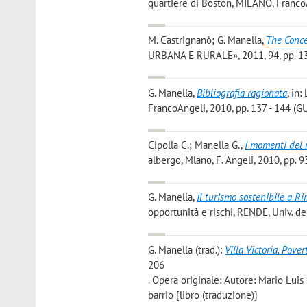
quartiere di Boston, MILANO, FrancoA
M. Castrignanò; G. Manella
,
The Conce
URBANA E RURALE», 2011, 94, pp. 135
G. Manella
,
Bibliografia ragionata
, in
FrancoAngeli, 2010, pp. 137 - 144 (G
Cipolla C.; Manella G.
,
I momenti del r
albergo, Mlano, F. Angeli, 2010, pp. 93
G. Manella
,
Il turismo sostenibile a Rim
opportunità e rischi, RENDE, Univ. del
G. Manella
(trad.):
Villa Victoria. Pove
206
. Opera originale: Autore: Mario Luis 
barrio [libro (traduzione)]