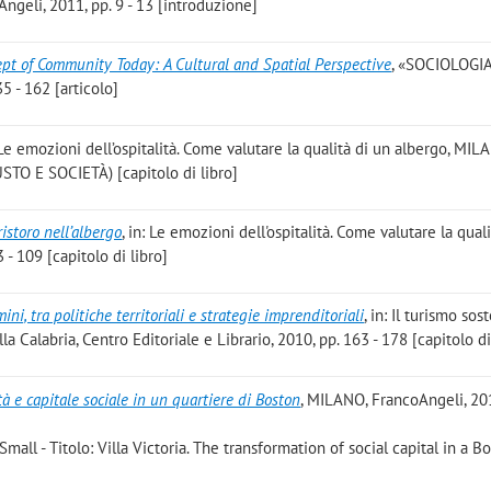
ngeli, 2011, pp. 9 - 13 [introduzione]
pt of Community Today: A Cultural and Spatial Perspective
, «SOCIOLOGI
 - 162 [articolo]
: Le emozioni dell’ospitalità. Come valutare la qualità di un albergo, MIL
USTO E SOCIETÀ) [capitolo di libro]
istoro nell’albergo
, in: Le emozioni dell'ospitalità. Come valutare la qual
 - 109 [capitolo di libro]
ini, tra politiche territoriali e strategie imprenditoriali
, in: Il turismo sos
la Calabria, Centro Editoriale e Librario, 2010, pp. 163 - 178 [capitolo di
rtà e capitale sociale in un quartiere di Boston
, MILANO, FrancoAngeli, 201
Small - Titolo: Villa Victoria. The transformation of social capital in a B