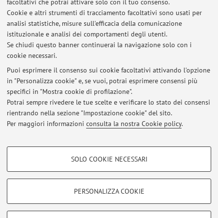
facoltativi che potrai attivare solo con il tuo consenso.
Cookie e altri strumenti di tracciamento facoltativi sono usati per
Anno Accademico
analisi statistiche, misure sull'efficacia della comunicazione
istituzionale e analisi dei comportamenti degli utenti.
Se chiudi questo banner continuerai la navigazione solo con i
Non sono presenti attività didattiche per l'A.A.
2026-2027
.
cookie necessari.
Puoi esprimere il consenso sui cookie facoltativi attivando l'opzione
in "Personalizza cookie" e, se vuoi, potrai esprimere consensi più
Ultimi avvisi
specifici in "Mostra cookie di profilazione".
Potrai sempre rivedere le tue scelte e verificare lo stato dei consensi
Al momento non sono presenti avvisi.
rientrando nella sezione "Impostazione cookie" del sito.
Per maggiori informazioni
consulta la nostra Cookie policy
.
COOKIE DI PROFILAZIONE - FACOLTATIVI
SOLO COOKIE NECESSARI
Si tratta di cookie utilizzati per analizzare le caratteristiche della navigazione
Area riservata
degli utenti, creare profili in base al loro comportamento sul sito, per analisi
Accedi tramite
login
per gestire tutti i contenuti del sito.
di marketing.
PERSONALIZZA COOKIE
Mostra cookie di profilazione
© 2026 - ALMA MATER STUDIORUM - Università di Bologna - Via
Google/Youtube Video