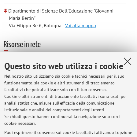
Dipartimento di Scienze Dell'Educazione "Giovanni
Maria Bertin"
Via Filippo Re 6, Bologna -
Vai alla mappa
Risorse in rete
ORCID
Questo sito web utilizza i cookie
Nel nostro sito utilizziamo sia cookie tecnici necessari per il suo
Orario di ricevimento
funzionamento, sia cookie e altri strumenti di tracciamento
facoltativi che potrai attivare solo con il tuo consenso.
Cookie e altri strumenti di tracciamento facoltativi sono usati per
Data e orario del prossimo ricevimento settimanale:
analisi statistiche, misure sull'efficacia della comunicazione
- scrivere una email per ottenere indicazioni aggiornate
istituzionale e analisi dei comportamenti degli utenti.
riguardo data e orario del ricevimento settimanale
Se chiudi questo banner continuerai la navigazione solo con i
cookie necessari.
Puoi esprimere il consenso sui cookie facoltativi attivando l'opzione