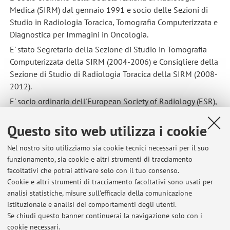
Medica (SIRM) dal gennaio 1991 e socio delle Sezioni di
Studio in Radiologia Toracica, Tomografia Computerizzata e
Diagnostica per Immagini in Oncologia.
E' stato Segretario della Sezione di Studio in Tomografia
Computerizzata della SIRM (2004-2006) e Consigliere della
Sezione di Studio di Radiologia Toracica della SIRM (2008-
2012).
E' socio ordinario dell'European Society of Radiology (ESR),
dell'European Society of Thoracic Imaging (ESTI),
dell'European Society of Oncologic Imaging (ESOI) e della
Questo sito web utilizza i cookie
Radiological Society of North America (RSNA).
Nel nostro sito utilizziamo sia cookie tecnici necessari per il suo
E' reviewer per le riviste Leukemia and Lymphoma,
funzionamento, sia cookie e altri strumenti di tracciamento
Computers in Biology and Medicine, Yonsei Medical Journal,
facoltativi che potrai attivare solo con il tuo consenso.
Radiology Research and Practice.
Cookie e altri strumenti di tracciamento facoltativi sono usati per
E' Autore di 332 pubblicazioni a stampa (111 su riviste
analisi statistiche, misure sull'efficacia della comunicazione
istituzionale e analisi dei comportamenti degli utenti.
nazionali ed internazionali, 198 abstract o atti in
Se chiudi questo banner continuerai la navigazione solo con i
extenso, 23 capitoli di libri).
cookie necessari.