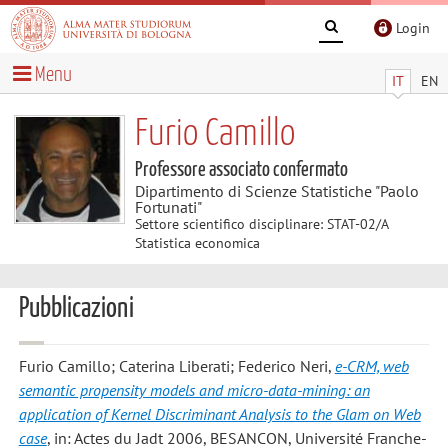
Login
Menu
IT
EN
Furio Camillo
Professore associato confermato
Dipartimento di Scienze Statistiche "Paolo
Fortunati"
Settore scientifico disciplinare: STAT-02/A
Statistica economica
Pubblicazioni
Furio Camillo; Caterina Liberati; Federico Neri
,
e-CRM, web
semantic propensity models and micro-data-mining: an
application of Kernel Discriminant Analysis to the Glam on Web
case
, in: Actes du Jadt 2006, BESANCON, Université Franche-