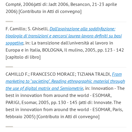
Compté, 2006(atti di: Jadt 2006, Besancon, 21-23 aprile
2006) [Contributo in Atti di convegno]
F. Camillo; S. Ghiselli
,
Dall'aspirazione alla soddisfazione:
tipologia di transizioni e percorsi laurea-lavoro definiti su basi
soggetive
, in: La transizione dall'università al lavoro in
Europa e in Italia, BOLOGNA, Il mulino, 2005, pp. 123 - 142
[capitolo di libro]
CAMILLO F.; FRANCESCO MORACE; TIZIANA TRALDI
,
From
marketing to "societing". Reading ethnographic material through
the use of digital matrix and Semiometrie
, in: Innovation - The
best in innovation from around the world - ESOMAR,
PARIGI, Esomar, 2005, pp. 130 - 145 (atti di: Innovate. The
best in innovation from around the world - ESOMAR, Paris,
febbraio 2005) [Contributo in Atti di convegno]