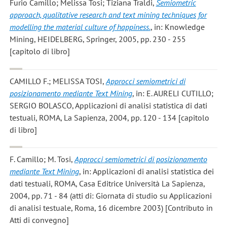
Furio Camillo; Melissa Tosi; Tiziana Traldi
,
Semiometric
approach, qualitative research and text mining techniques for
modelling the material culture of happiness.
, in: Knowledge
Mining, HEIDELBERG, Springer, 2005, pp. 230 - 255
[capitolo di libro]
CAMILLO F.; MELISSA TOSI
,
Approcci semiometrici di
posizionamento mediante Text Mining
, in: E. AURELI CUTILLO;
SERGIO BOLASCO, Applicazioni di analisi statistica di dati
testuali, ROMA, La Sapienza, 2004, pp. 120 - 134 [capitolo
di libro]
F. Camillo; M. Tosi
,
Approcci semiometrici di posizionamento
mediante Text Mining
, in: Applicazioni di analisi statistica dei
dati testuali, ROMA, Casa Editrice Università La Sapienza,
2004, pp. 71 - 84 (atti di: Giornata di studio su Applicazioni
di analisi testuale, Roma, 16 dicembre 2003) [Contributo in
Atti di convegno]