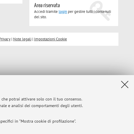
Area riservata
Accedi tramite
login
per gestire tutti i contenuti
del sito.
Privacy
|
Note legali
|
Impostazioni Cookie
i che potrai attivare solo con il tuo consenso.
onale e analisi dei comportamenti degli utenti.
ecifici in "Mostra cookie di profilazione".