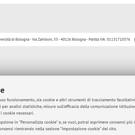
sità di Bologna - Via Zamboni, 33 - 40126 Bologna - Partita IVA: 01131710376
ie
 suo funzionamento, sia cookie e altri strumenti di tracciamento facoltativ
 per analisi statistiche, misure sull'efficacia della comunicazione istituzi
i cookie necessari.
pzione in "Personalizza cookie" e, se vuoi, potrai esprimere consensi più sp
 consensi rientrando nella sezione "Impostazione cookie" del sito.