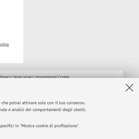
ilità
Privacy
|
Note legali
|
Impostazioni Cookie
i che potrai attivare solo con il tuo consenso.
onale e analisi dei comportamenti degli utenti.
ecifici in "Mostra cookie di profilazione".