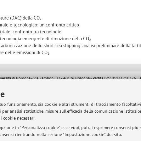
apture (DAC) della CO₂
ale e tecnologico: un confronto critico
triale: confronto tra tecnologie
tecnologia emergente di rimozione della CO₂
bonizzazione dello short-sea shipping: analisi preliminare della fattib
ne delle emissioni di CO₂
sità di Bologna - Via Zamboni, 33 - 40126 Bologna - Partita IVA: 01131710376
ie
 suo funzionamento, sia cookie e altri strumenti di tracciamento facoltativ
 per analisi statistiche, misure sull'efficacia della comunicazione istituzi
i cookie necessari.
pzione in "Personalizza cookie" e, se vuoi, potrai esprimere consensi più sp
 consensi rientrando nella sezione "Impostazione cookie" del sito.