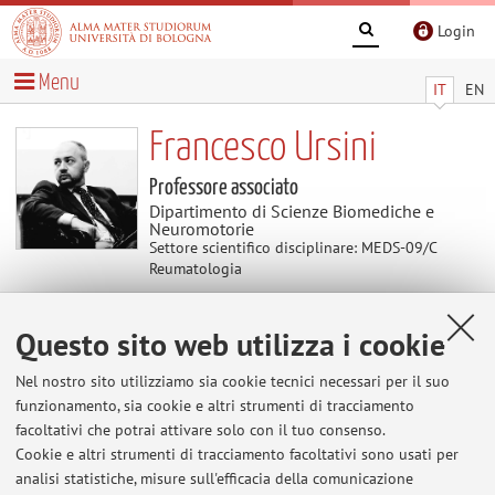
Login
Menu
IT
EN
Francesco Ursini
Professore associato
Dipartimento di Scienze Biomediche e
Neuromotorie
Settore scientifico disciplinare: MEDS-09/C
Reumatologia
Questo sito web utilizza i cookie
Contenuti utili
Nel nostro sito utilizziamo sia cookie tecnici necessari per il suo
3D Body Atlas - Rheumatology
funzionamento, sia cookie e altri strumenti di tracciamento
https://3dbodyatlas-
facoltativi che potrai attivare solo con il tuo consenso.
pfizer.biodigital.com/categories/rheumatology
Cookie e altri strumenti di tracciamento facoltativi sono usati per
analisi statistiche, misure sull'efficacia della comunicazione