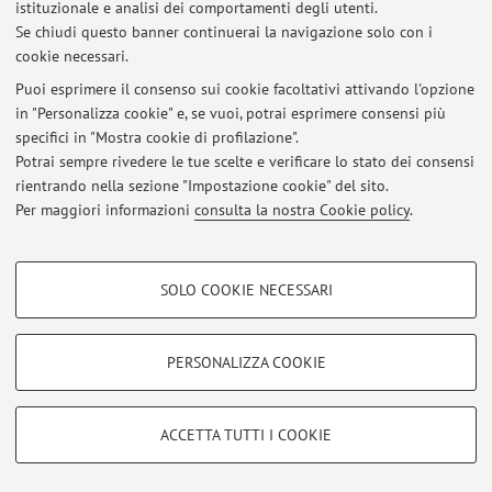
Raccomandazioni EULAR
istituzionale e analisi dei comportamenti degli utenti.
Se chiudi questo banner continuerai la navigazione solo con i
cookie necessari.
Puoi esprimere il consenso sui cookie facoltativi attivando l'opzione
in "Personalizza cookie" e, se vuoi, potrai esprimere consensi più
Ultimi avvisi
specifici in "Mostra cookie di profilazione".
Potrai sempre rivedere le tue scelte e verificare lo stato dei consensi
Al momento non sono presenti avvisi.
rientrando nella sezione "Impostazione cookie" del sito.
Per maggiori informazioni
consulta la nostra Cookie policy
.
COOKIE DI PROFILAZIONE - FACOLTATIVI
SOLO COOKIE NECESSARI
Si tratta di cookie utilizzati per analizzare le caratteristiche della navigazione
Area riservata
degli utenti, creare profili in base al loro comportamento sul sito, per analisi
Accedi tramite
login
per gestire tutti i contenuti del sito.
di marketing.
PERSONALIZZA COOKIE
Mostra cookie di profilazione
© 2026 - ALMA MATER STUDIORUM - Università di Bologna - Via
Google/Youtube Video
COOKIE TECNICI - NECESSARI
ACCETTA TUTTI I COOKIE
Zamboni, 33 - 40126 Bologna - Partita IVA: 01131710376
Facebook
Privacy
|
Note legali
|
Impostazioni Cookie
Si tratta di cookie tecnici utilizzati, a titolo esemplificativo, per il corretto
Vimeo
funzionamento del sito, salvare le preferenze di navigazione, per il