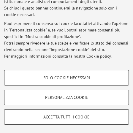
istituzionale e analisi dei comportamenti degli utenti.
Se chiudi questo banner continuerai la navigazione solo con i
cookie necessari.
Puoi esprimere il consenso sui cookie facoltativi attivando l'opzione
Ultimi avvisi
in "Personalizza cookie" e, se vuoi, potrai esprimere consensi più
specifici in "Mostra cookie di profilazione".
Al momento non sono presenti avvisi.
Potrai sempre rivedere le tue scelte e verificare lo stato dei consensi
rientrando nella sezione "Impostazione cookie" del sito.
Per maggiori informazioni
consulta la nostra Cookie policy
.
COOKIE DI PROFILAZIONE - FACOLTATIVI
Area riservata
SOLO COOKIE NECESSARI
Accedi tramite
login
per gestire tutti i contenuti del sito.
Si tratta di cookie utilizzati per analizzare le caratteristiche della navigazione
degli utenti, creare profili in base al loro comportamento sul sito, per analisi
di marketing.
PERSONALIZZA COOKIE
© 2026 - ALMA MATER STUDIORUM - Università di Bologna - Via
Mostra cookie di profilazione
Zamboni, 33 - 40126 Bologna - Partita IVA: 01131710376
Privacy
|
Note legali
|
Impostazioni Cookie
Google/Youtube Video
COOKIE TECNICI - NECESSARI
ACCETTA TUTTI I COOKIE
Facebook
Si tratta di cookie tecnici utilizzati, a titolo esemplificativo, per il corretto
Vimeo
funzionamento del sito, salvare le preferenze di navigazione, per il