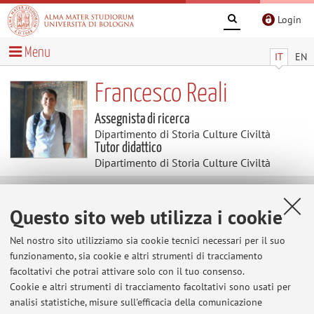
Login
Menu
IT
EN
Francesco Reali
Assegnista di ricerca
Dipartimento di Storia Culture Civiltà
Tutor didattico
Dipartimento di Storia Culture Civiltà
Temi di ricerca
Questo sito web utilizza i cookie
Parole chiave:
Rapporto tra città e comunità minori
Nel nostro sito utilizziamo sia cookie tecnici necessari per il suo
Anatolia romana
Cittadinanza greca e romana
Cultura
funzionamento, sia cookie e altri strumenti di tracciamento
politica greca
Liberti e società nel mondo romano
facoltativi che potrai attivare solo con il tuo consenso.
Colonizzazione greca
Costumi e società nel mondo greco
Cookie e altri strumenti di tracciamento facoltativi sono usati per
Alterità nel mondo antico
analisi statistiche, misure sull'efficacia della comunicazione