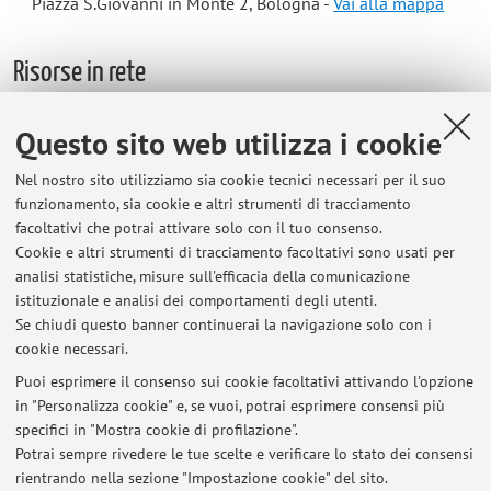
Piazza S.Giovanni in Monte 2, Bologna -
Vai alla mappa
Risorse in rete
ORCID
Questo sito web utilizza i cookie
Nel nostro sito utilizziamo sia cookie tecnici necessari per il suo
Orario di ricevimento
funzionamento, sia cookie e altri strumenti di tracciamento
facoltativi che potrai attivare solo con il tuo consenso.
Cookie e altri strumenti di tracciamento facoltativi sono usati per
Fino al 16 dicembre 2025: Martedì dalle 14 alle 15, oppure
analisi statistiche, misure sull'efficacia della comunicazione
su appuntamento (sia in presenza sia via Teams)
istituzionale e analisi dei comportamenti degli utenti.
Via Zamboni 38, Sezione di Storia antica (2o piano)
Se chiudi questo banner continuerai la navigazione solo con i
cookie necessari.
Puoi esprimere il consenso sui cookie facoltativi attivando l'opzione
in "Personalizza cookie" e, se vuoi, potrai esprimere consensi più
Ultimi avvisi
specifici in "Mostra cookie di profilazione".
Potrai sempre rivedere le tue scelte e verificare lo stato dei consensi
Al momento non sono presenti avvisi.
rientrando nella sezione "Impostazione cookie" del sito.