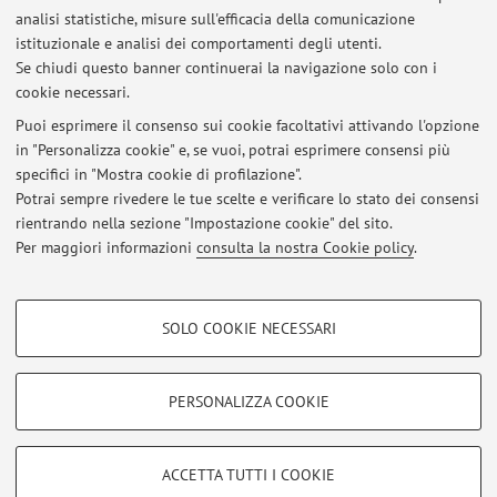
Ultimi avvisi
analisi statistiche, misure sull'efficacia della comunicazione
Esame 3/06/2026
istituzionale e analisi dei comportamenti degli utenti.
Se chiudi questo banner continuerai la navigazione solo con i
Pubblicato il: 03 giugno 2026
cookie necessari.
Lezione Lab21: Annullata
Puoi esprimere il consenso sui cookie facoltativi attivando l'opzione
Pubblicato il: 13 ottobre 2025
in "Personalizza cookie" e, se vuoi, potrai esprimere consensi più
specifici in "Mostra cookie di profilazione".
North-South Relations in International History - grades - 12/12/2024
Potrai sempre rivedere le tue scelte e verificare lo stato dei consensi
Pubblicato il: 18 dicembre 2024
rientrando nella sezione "Impostazione cookie" del sito.
Per maggiori informazioni
consulta la nostra Cookie policy
.
Tutti gli avvisi
COOKIE DI PROFILAZIONE - FACOLTATIVI
SOLO COOKIE NECESSARI
Si tratta di cookie utilizzati per analizzare le caratteristiche della navigazione
Area riservata
degli utenti, creare profili in base al loro comportamento sul sito, per analisi
Accedi tramite
login
per gestire tutti i contenuti del sito.
di marketing.
PERSONALIZZA COOKIE
Mostra cookie di profilazione
© 2026 - ALMA MATER STUDIORUM - Università di Bologna - Via
Google/Youtube Video
COOKIE TECNICI - NECESSARI
ACCETTA TUTTI I COOKIE
Zamboni, 33 - 40126 Bologna - Partita IVA: 01131710376
Facebook