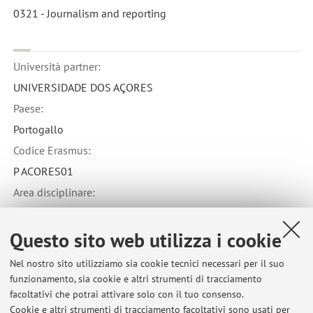
0321 - Journalism and reporting
Università partner:
UNIVERSIDADE DOS AÇORES
Paese:
Portogallo
Codice Erasmus:
P ACORES01
Area disciplinare:
030 - Social sciences, journalism and information not
further defined
Questo sito web utilizza i cookie
Nel nostro sito utilizziamo sia cookie tecnici necessari per il suo
funzionamento, sia cookie e altri strumenti di tracciamento
facoltativi che potrai attivare solo con il tuo consenso.
Cookie e altri strumenti di tracciamento facoltativi sono usati per