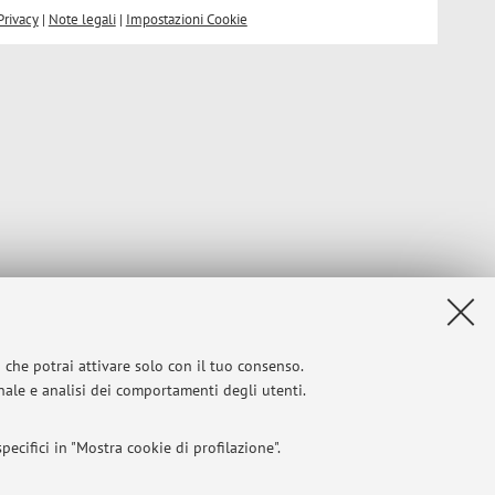
Privacy
|
Note legali
|
Impostazioni Cookie
i che potrai attivare solo con il tuo consenso.
onale e analisi dei comportamenti degli utenti.
ecifici in "Mostra cookie di profilazione".