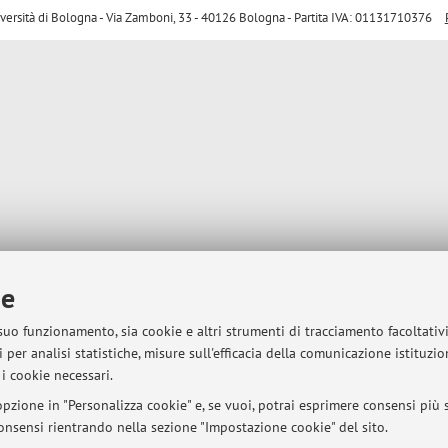
sità di Bologna - Via Zamboni, 33 - 40126 Bologna - Partita IVA: 01131710376
ie
 suo funzionamento, sia cookie e altri strumenti di tracciamento facoltativ
 per analisi statistiche, misure sull'efficacia della comunicazione istituzi
i cookie necessari.
pzione in "Personalizza cookie" e, se vuoi, potrai esprimere consensi più sp
 consensi rientrando nella sezione "Impostazione cookie" del sito.