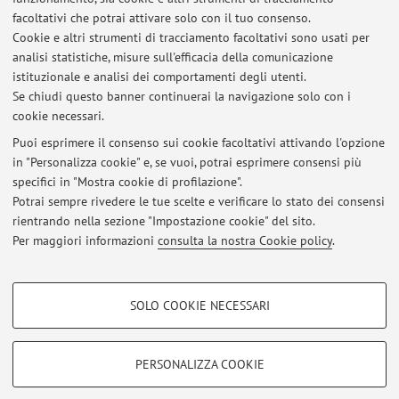
Optimisation
facoltativi che potrai attivare solo con il tuo consenso.
Cookie e altri strumenti di tracciamento facoltativi sono usati per
analisi statistiche, misure sull'efficacia della comunicazione
istituzionale e analisi dei comportamenti degli utenti.
Ultimi avvisi
Se chiudi questo banner continuerai la navigazione solo con i
cookie necessari.
Opportunità di tesi in Beckett Thermal Solutions Formigine (MO)
Pubblicato il: 27 luglio 2026
Puoi esprimere il consenso sui cookie facoltativi attivando l'opzione
in "Personalizza cookie" e, se vuoi, potrai esprimere consensi più
specifici in "Mostra cookie di profilazione".
Opportunità di lavoro per neolaureati presso Safe - San Giovanni in
Persiceto (BO)
Potrai sempre rivedere le tue scelte e verificare lo stato dei consensi
Pubblicato il: 24 giugno 2026
rientrando nella sezione "Impostazione cookie" del sito.
Per maggiori informazioni
consulta la nostra Cookie policy
.
Tutti gli avvisi
COOKIE DI PROFILAZIONE - FACOLTATIVI
SOLO COOKIE NECESSARI
Si tratta di cookie utilizzati per analizzare le caratteristiche della navigazione
Area riservata
degli utenti, creare profili in base al loro comportamento sul sito, per analisi
Accedi tramite
login
per gestire tutti i contenuti del sito.
di marketing.
PERSONALIZZA COOKIE
Mostra cookie di profilazione