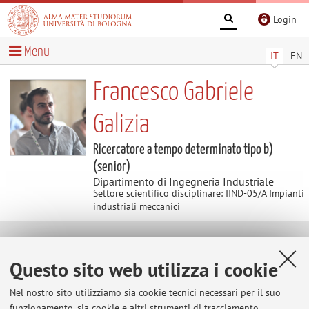
Login
Menu
IT
EN
Francesco Gabriele
Galizia
Ricercatore a tempo determinato tipo b)
(senior)
Dipartimento di Ingegneria Industriale
Settore scientifico disciplinare: IIND-05/A Impianti
industriali meccanici
Temi di ricerca
Questo sito web utilizza i cookie
Parole chiave:
Assembly Lines; Reconfigurable
Manufacturing Systems; Industry 4.0; Multi-Objective
Nel nostro sito utilizziamo sia cookie tecnici necessari per il suo
funzionamento, sia cookie e altri strumenti di tracciamento