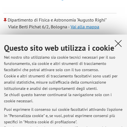
Dipartimento di Fisica e Astronomia "Augusto Righi"
Viale Berti Pichat 6/2, Bologna -
Vai alla mappa
Risorse in rete
Questo sito web utilizza i cookie
Nel nostro sito utilizziamo sia cookie tecnici necessari per il suo
ORCID
funzionamento, sia cookie e altri strumenti di tracciamento
facoltativi che potrai attivare solo con il tuo consenso.
Cookie e altri strumenti di tracciamento facoltativi sono usati per
Orario di ricevimento
analisi statistiche, misure sull'efficacia della comunicazione
istituzionale e analisi dei comportamenti degli utenti.
Su appuntamento tramite email.
Se chiudi questo banner continuerai la navigazione solo con i
cookie necessari.
Puoi esprimere il consenso sui cookie facoltativi attivando l'opzione
in "Personalizza cookie" e, se vuoi, potrai esprimere consensi più
Ultimi avvisi
specifici in "Mostra cookie di profilazione".