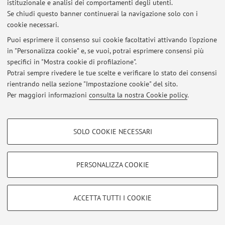
istituzionale e analisi dei comportamenti degli utenti.
Ultimi avvisi
Se chiudi questo banner continuerai la navigazione solo con i
cookie necessari.
Al momento non sono presenti avvisi.
Puoi esprimere il consenso sui cookie facoltativi attivando l'opzione
in "Personalizza cookie" e, se vuoi, potrai esprimere consensi più
specifici in "Mostra cookie di profilazione".
Potrai sempre rivedere le tue scelte e verificare lo stato dei consensi
rientrando nella sezione "Impostazione cookie" del sito.
Area riservata
Per maggiori informazioni
consulta la nostra Cookie policy
.
Accedi tramite
login
per gestire tutti i contenuti del sito.
COOKIE DI PROFILAZIONE - FACOLTATIVI
SOLO COOKIE NECESSARI
© 2026 - ALMA MATER STUDIORUM - Università di Bologna - Via
Si tratta di cookie utilizzati per analizzare le caratteristiche della navigazione
Zamboni, 33 - 40126 Bologna - Partita IVA: 01131710376
degli utenti, creare profili in base al loro comportamento sul sito, per analisi
Privacy
|
Note legali
|
Impostazioni Cookie
di marketing.
PERSONALIZZA COOKIE
Mostra cookie di profilazione
Google/Youtube Video
COOKIE TECNICI - NECESSARI
ACCETTA TUTTI I COOKIE
Facebook
Si tratta di cookie tecnici utilizzati, a titolo esemplificativo, per il corretto
Vimeo
funzionamento del sito, salvare le preferenze di navigazione, per il