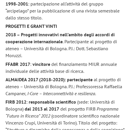
1998-2001
: partecipazione all’attività del gruppo
“arcipelago” per la pubblicazione di una rivista semestrale
dallo stesso titolo.
PROGETTI E GRANT VINTI
2018 – Progetti innovativi nell’ambito degli accordi di
cooperazione internazionale
. Partecipante al progetto di
ateneo – Università di Bologna. P.I.: Dott. Sebastiano
Moruzzi.
FFABR 2017
:
vincitore
del finanziamento MIUR annuale
individuale delle attività base di ricerca.
ALMAIDEA 2017
(2018-2020): partecipante
al
progetto di
ateneo – Università di Bologna. P.I.: Professoressa Raffaella
Campaner,
I-Core – Interconnettività e resilienza.
FIRB 2012
:
responsabile scientifico
(sede: Università di
Bologna)
dal 2013 al 2017
del progetto FIRB
Programma
“Futuro in Ricerca” 2012
(coordinatore scientifico nazionale
Vincenzo Crupi, Università di Torino). Titolo del progetto:
“Strutture e dinamiche della conoscenza e della cognizione”.