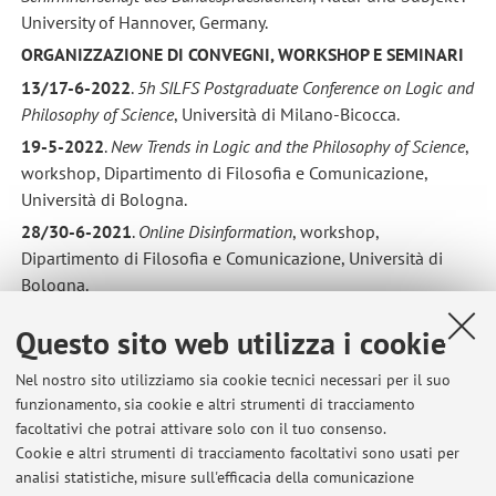
University of Hannover, Germany.
ORGANIZZAZIONE DI CONVEGNI, WORKSHOP E SEMINARI
13/17-6-2022
.
5h SILFS Postgraduate Conference on Logic and
Philosophy of Science
, Università di Milano-Bicocca.
19-5-2022
.
New Trends in Logic and the Philosophy of Science
,
workshop, Dipartimento di Filosofia e Comunicazione,
Università di Bologna.
28/30-6-2021
.
Online Disinformation
, workshop,
Dipartimento di Filosofia e Comunicazione, Università di
Bologna.
17-10-2020
.
Covid Pandemics: Theoretical and Practical Issues
,
Questo sito web utilizza i cookie
AlmaIdea-PhilHeaD online workshop. Università di
Bologna.
Nel nostro sito utilizziamo sia cookie tecnici necessari per il suo
9/11-9-2020
.
Seventeenth International Conference on
funzionamento, sia cookie e altri strumenti di tracciamento
Computability and Complexity in Analysis 2020
. Conference
facoltativi che potrai attivare solo con il tuo consenso.
Cookie e altri strumenti di tracciamento facoltativi sono usati per
virtuale della rete Computability and Complexity in Analysis.
analisi statistiche, misure sull'efficacia della comunicazione
5/6-12-2019
.
Complexity, Inter-Connectivity and Resilience
,