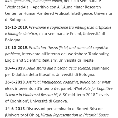
Intelligenza artificiale open-ended
, nel ciclo seminariale
“WednesdAIs – Aperitivo con AI”, Alma Mater Research
Center for Human-Centered Artificial Intelligence, Università
di Bologna.
16-12-2019
.
Previsione e cognizione tra intelligenza artificiale
e biologia sintetica
, ciclo seminariale Prismi, Università di
Bologna.
18-10-2019
.
Prediction, the Artificial, and some old cognitive
problems,
intervento all’interno del workshop: “Rationality,
Logic, and Scientific Realism”, Università di Trieste.
10-4-2019
.
Dalla storia alla filosofia della scienza
, seminario
per Didattica della filosofia, Università di Bologna.
26-6-2018
.
Artificial Intelligence: cognitive, biological or what
else?
, intervento all’interno del panel:
What Role for Cognitive
Science in Modern AI Research?,
AISC mid-term 2018 “Levels
of Cognition”, Università di Genova.
14-6-2018
. Discussant per seminario di Robert Briscoe
(University of Ohio),
Virtual Representation in Pictorial Space
,