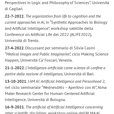
Perspectives in Logic and Philosophy of Sciences”, Università
di Cagliari.
22-7-2022
.
The organization from life to cognition and the
current approaches in AI
, in “Synthetic Approaches to Biology
and Artificial Intelligence”, workshop satellite della
Conference on Artificial Life del 2022 (ALIFE2022),
Università di Trento.
27-4-2022
. Discussant per seminario di Silvia Casini
“
Medical Images and Public Imaginaries
”, ciclo Making Science
Happen, Università Ca’ Foscari, Venezia.
21-1-2022
.
L’intelligenza artificiale come scienza di confine a
partire dalla nozione di intelligenza
, Università di Bari.
13-10-2021
.
I AM AI: Artificial Intelligence and Personhood 2
,
nel ciclo seminariale “WednesdAIs – Aperitivo con AI”, Alma
Mater Research Center for Human-Centered Artificial
Intelligence, Università di Bologna.
16-9-2021
.
The artificial of Artificial Intelligence concerning
other scientific disciplines
, workshop online dell’ALMA AI