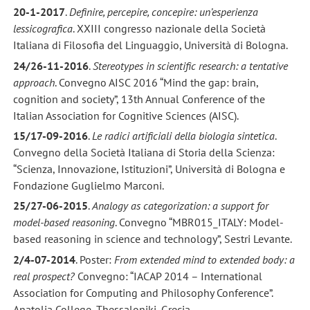
20-1-2017
.
Definire, percepire, concepire: un’esperienza
lessicografica
. XXIII congresso nazionale della Società
Italiana di Filosofia del Linguaggio, Università di Bologna.
24/26-11-2016
.
Stereotypes in scientific research: a tentative
approach
. Convegno AISC 2016 “Mind the gap: brain,
cognition and society”, 13th Annual Conference of the
Italian Association for Cognitive Sciences (AISC).
15/17-09-2016
.
Le radici artificiali della biologia sintetica
.
Convegno della Società Italiana di Storia della Scienza:
“Scienza, Innovazione, Istituzioni”, Università di Bologna e
Fondazione Guglielmo Marconi.
25/27-06-2015
.
Analogy as categorization: a support for
model-based reasoning
. Convegno “MBR015_ITALY: Model-
based reasoning in science and technology”, Sestri Levante.
2/4-07-2014
. Poster:
From extended mind to extended body: a
real prospect?
Convegno: “IACAP 2014 – International
Association for Computing and Philosophy Conference”.
Anatolia College, Thessaloniki, Grecia.