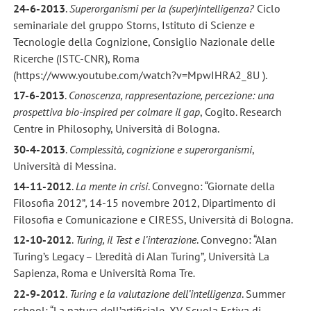
24-6-2013
.
Superorganismi per la (super)intelligenza?
Ciclo
seminariale del gruppo Storns, Istituto di Scienze e
Tecnologie della Cognizione, Consiglio Nazionale delle
Ricerche (ISTC-CNR), Roma
(https://www.youtube.com/watch?v=MpwIHRA2_8U ).
17-6-2013
.
Conoscenza, rappresentazione, percezione: una
prospettiva bio-inspired per colmare il gap
, Cogito. Research
Centre in Philosophy, Università di Bologna.
30-4-2013
.
Complessità, cognizione e superorganismi
,
Università di Messina.
14-11-2012
.
La mente in crisi
. Convegno: “Giornate della
Filosofia 2012”
,
14-15 novembre 2012, Dipartimento di
Filosofia e Comunicazione e CIRESS, Università di Bologna.
12-10-2012
.
Turing, il Test e l’interazione
. Convegno: “Alan
Turing’s Legacy – L’eredità di Alan Turing”
,
Università La
Sapienza, Roma e Università Roma Tre
.
22-9-2012
.
Turing e la valutazione dell’intelligenza
. Summer
school: “La natura dell’artificiale, XV Scuola Estiva di