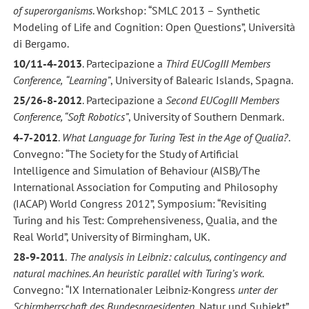
of superorganisms
. Workshop: “SMLC 2013 – Synthetic
Modeling of Life and Cognition: Open Questions”, Università
di Bergamo.
10/11-4-2013
. Partecipazione a
Third EUCogIII Members
Conference,
“Learning”
, University of Balearic Islands, Spagna.
25/26-8-2012
. Partecipazione a
Second EUCogIII Members
Conference, “Soft Robotics”
, University of Southern Denmark.
4-7-2012
.
What Language for Turing Test in the Age of Qualia?
.
Convegno: “The Society for the Study of Artificial
Intelligence and Simulation of Behaviour (AISB)/The
International Association for Computing and Philosophy
(IACAP) World Congress 2012”, Symposium: “Revisiting
Turing and his Test: Comprehensiveness, Qualia, and the
Real World”, University of Birmingham, UK.
28-9-2011
.
The analysis in Leibniz: calculus, contingency and
natural machines. An heuristic parallel with Turing’s work.
Convegno: “IX Internationaler Leibniz-Kongress
unter der
Schirmherrschaft des Bundespraesidenten
, Natur und Subjekt”.