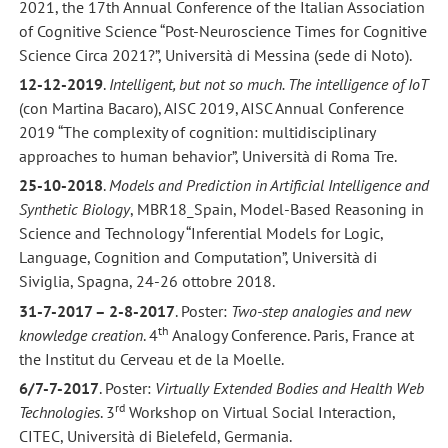
2021, the 17th Annual Conference of the Italian Association
of Cognitive Science “Post-Neuroscience Times for Cognitive
Science Circa 2021?”, Università di Messina (sede di Noto).
12-12-2019
.
Intelligent, but not so much. The intelligence of IoT
(con Martina Bacaro), AISC 2019, AISC Annual Conference
2019 “The complexity of cognition: multidisciplinary
approaches to human behavior”, Università di Roma Tre.
25-10-2018
.
Models and Prediction in Artificial Intelligence and
Synthetic Biology
, MBR18_Spain, Model-Based Reasoning in
Science and Technology “Inferential Models for Logic,
Language, Cognition and Computation”, Università di
Siviglia, Spagna, 24-26 ottobre 2018.
31-7-2017 – 2-8-2017
. Poster:
Two-step analogies and new
th
knowledge creation
. 4
Analogy Conference. Paris, France at
the Institut du Cerveau et de la Moelle.
6/7-7-2017
. Poster:
Virtually Extended Bodies and Health Web
rd
Technologies
. 3
Workshop on Virtual Social Interaction,
CITEC, Università di Bielefeld, Germania.