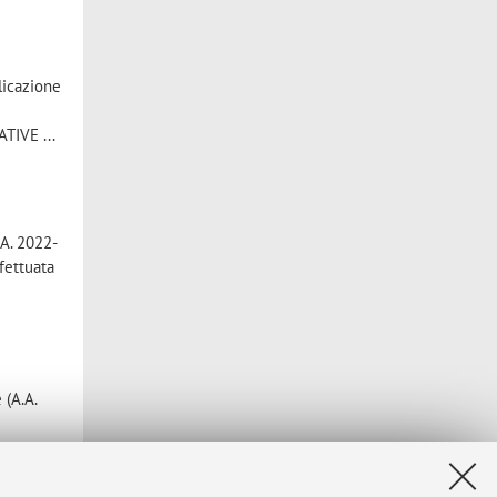
blicazione
IVE ...
.A. 2022-
fettuata
 (A.A.