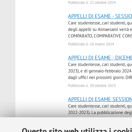
Pubblicato il: 21 ottobre 2024
APPELLI DI ESAME - SESSI
Care studentesse, cari studenti, qu
degli appelli su Almaesami verrà 
COMPARATO, COMPARATIVE CONS
Pubblicato il: 16 marzo 2024
APPELLI DI ESAME - DICE
Care studentesse, cari studenti, qu
2023), e di gennaio-febbraio 2024
dagli uffici nei prossimi giorni
Pubblicato il: 30 ottobre 2023
APPELLI DI ESAME SESSION
Care studentesse, cari studenti, qu
2022-2023). La pubblicazione degli
giorni/settimane. DIRITTO PUB
Pubblicato il: 30 marzo 2023
Questo sito web utilizza i cook