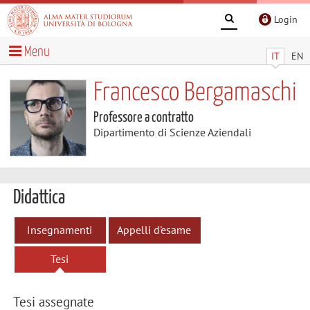
Login
Menu
IT
EN
Francesco Bergamaschi
Professore a contratto
Dipartimento di Scienze Aziendali
Didattica
Insegnamenti
Appelli d'esame
Tesi
Tesi assegnate