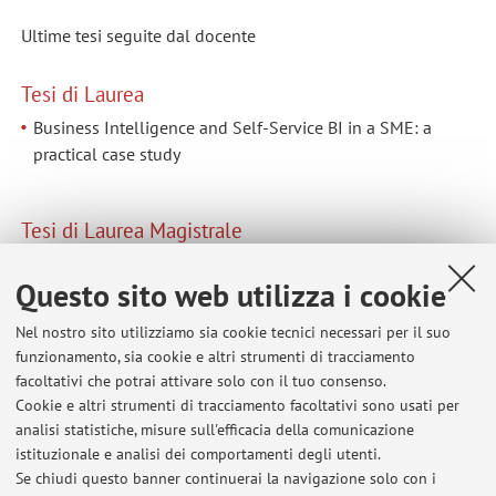
Ultime tesi seguite dal docente
Tesi di Laurea
Business Intelligence and Self-Service BI in a SME: a
practical case study
Tesi di Laurea Magistrale
soluzioni di power bi applicate all'economia sociale: caso
Questo sito web utilizza i cookie
pratico cadiai
Nel nostro sito utilizziamo sia cookie tecnici necessari per il suo
funzionamento, sia cookie e altri strumenti di tracciamento
facoltativi che potrai attivare solo con il tuo consenso.
Ultimi avvisi
Cookie e altri strumenti di tracciamento facoltativi sono usati per
analisi statistiche, misure sull'efficacia della comunicazione
CLABE Computational Tools - July 8 2026 test marks
istituzionale e analisi dei comportamenti degli utenti.
Pubblicato il: 07 luglio 2026
Se chiudi questo banner continuerai la navigazione solo con i