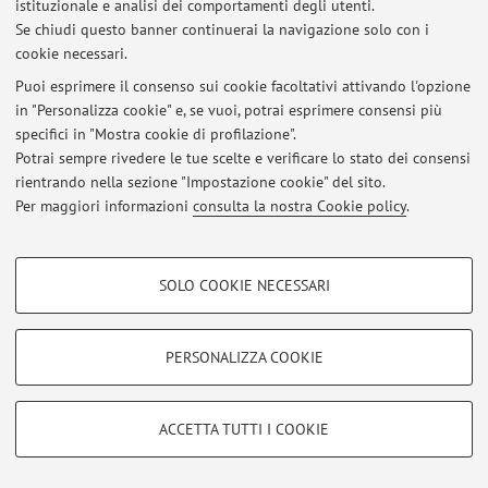
istituzionale e analisi dei comportamenti degli utenti.
Se chiudi questo banner continuerai la navigazione solo con i
cookie necessari.
Ultimi avvisi
Puoi esprimere il consenso sui cookie facoltativi attivando l'opzione
in "Personalizza cookie" e, se vuoi, potrai esprimere consensi più
Al momento non sono presenti avvisi.
specifici in "Mostra cookie di profilazione".
Potrai sempre rivedere le tue scelte e verificare lo stato dei consensi
rientrando nella sezione "Impostazione cookie" del sito.
Per maggiori informazioni
consulta la nostra Cookie policy
.
Area riservata
COOKIE DI PROFILAZIONE - FACOLTATIVI
Accedi tramite
login
per gestire tutti i contenuti del sito.
SOLO COOKIE NECESSARI
Si tratta di cookie utilizzati per analizzare le caratteristiche della navigazione
degli utenti, creare profili in base al loro comportamento sul sito, per analisi
di marketing.
PERSONALIZZA COOKIE
© 2026 - ALMA MATER STUDIORUM - Università di Bologna - Via
Mostra cookie di profilazione
Zamboni, 33 - 40126 Bologna - Partita IVA: 01131710376
Privacy
|
Note legali
|
Impostazioni Cookie
Google/Youtube Video
COOKIE TECNICI - NECESSARI
ACCETTA TUTTI I COOKIE
Facebook
Si tratta di cookie tecnici utilizzati, a titolo esemplificativo, per il corretto
Vimeo
funzionamento del sito, salvare le preferenze di navigazione, per il