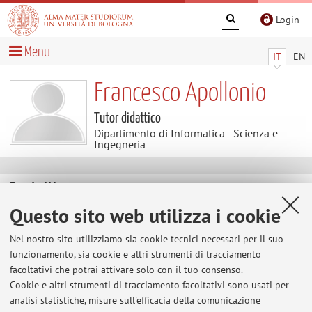
Login
Menu
IT
EN
Francesco Apollonio
Tutor didattico
Dipartimento di Informatica - Scienza e
Ingegneria
Contatti
Questo sito web utilizza i cookie
E-mail:
francesco.apollonio2@unibo.it
Nel nostro sito utilizziamo sia cookie tecnici necessari per il suo
funzionamento, sia cookie e altri strumenti di tracciamento
facoltativi che potrai attivare solo con il tuo consenso.
Dipartimento di Informatica - Scienza e Ingegneria
Cookie e altri strumenti di tracciamento facoltativi sono usati per
Mura Anteo Zamboni 7, Bologna -
Vai alla mappa
analisi statistiche, misure sull'efficacia della comunicazione