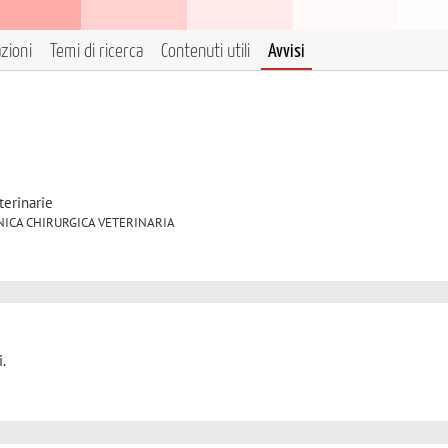
azioni
Temi di ricerca
Contenuti utili
Avvisi
terinarie
 CLINICA CHIRURGICA VETERINARIA
.