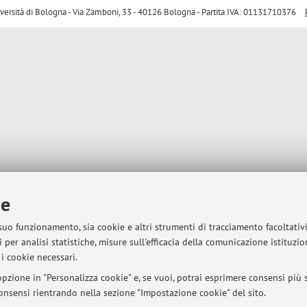
sità di Bologna - Via Zamboni, 33 - 40126 Bologna - Partita IVA: 01131710376
ie
 suo funzionamento, sia cookie e altri strumenti di tracciamento facoltativ
 per analisi statistiche, misure sull'efficacia della comunicazione istituzi
i cookie necessari.
pzione in "Personalizza cookie" e, se vuoi, potrai esprimere consensi più sp
 consensi rientrando nella sezione "Impostazione cookie" del sito.