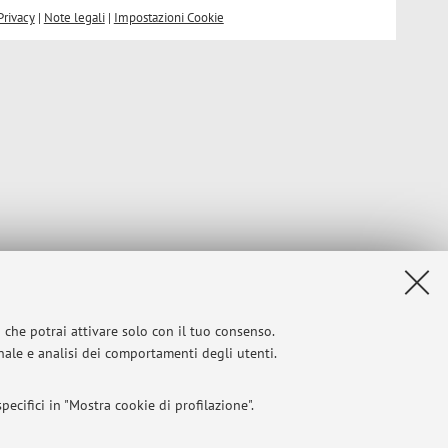
Privacy
|
Note legali
|
Impostazioni Cookie
i che potrai attivare solo con il tuo consenso.
onale e analisi dei comportamenti degli utenti.
ecifici in "Mostra cookie di profilazione".