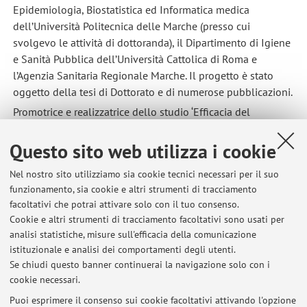
Epidemiologia, Biostatistica ed Informatica medica
dell’Università Politecnica delle Marche (presso cui
svolgevo le attività di dottoranda), il Dipartimento di Igiene
e Sanità Pubblica dell’Università Cattolica di Roma e
l’Agenzia Sanitaria Regionale Marche. Il progetto è stato
oggetto della tesi di Dottorato e di numerose pubblicazioni.
Promotrice e realizzatrice dello studio ‘Efficacia del
trattamento riabilitativo precoce nel paziente affetto da
infarto miocardico acuto non complicato durante la
Questo sito web utilizza i cookie
degenza ospedaliera’. Questo progetto di ricerca clinico-
Nel nostro sito utilizziamo sia cookie tecnici necessari per il suo
assistenziale è stato finanziato dall’Azienda Ospedaliera di
funzionamento, sia cookie e altri strumenti di tracciamento
Bologna ed è tutt’ora in corso. Il protocollo di studio, con
facoltativi che potrai attivare solo con il tuo consenso.
revisione della letteratura, è stato oggetto della tesi della
Cookie e altri strumenti di tracciamento facoltativi sono usati per
Laurea Magistrale
analisi statistiche, misure sull'efficacia della comunicazione
istituzionale e analisi dei comportamenti degli utenti.
Se chiudi questo banner continuerai la navigazione solo con i
cookie necessari.
Puoi esprimere il consenso sui cookie facoltativi attivando l'opzione