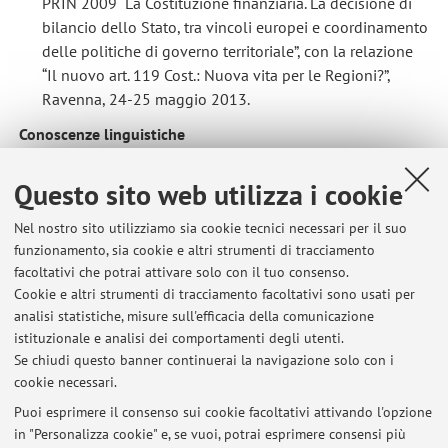
PRIN 2009 “La Costituzione finanziaria. La decisione di
bilancio dello Stato, tra vincoli europei e coordinamento
delle politiche di governo territoriale”, con la relazione
“Il nuovo art. 119 Cost.: Nuova vita per le Regioni?”,
Ravenna, 24-25 maggio 2013.
Conoscenze linguistiche
Lingua italiana: madrelingua
Questo sito web utilizza i cookie
Lingua spagnola: eccellente conoscenza, parlata e scritta
Lingua inglese: ottima conoscenza, parlata e scritta
Nel nostro sito utilizziamo sia cookie tecnici necessari per il suo
funzionamento, sia cookie e altri strumenti di tracciamento
Lingua francese: buona conoscenza, parlata e scritta
facoltativi che potrai attivare solo con il tuo consenso.
Cookie e altri strumenti di tracciamento facoltativi sono usati per
analisi statistiche, misure sull'efficacia della comunicazione
Ultimi avvisi
istituzionale e analisi dei comportamenti degli utenti.
Se chiudi questo banner continuerai la navigazione solo con i
ESITI SECONDA PROVA INTERMEDIA DIR COST COMPARATO AL del
cookie necessari.
27.11.2018
Pubblicato il: 06 dicembre 2018
Puoi esprimere il consenso sui cookie facoltativi attivando l'opzione
in "Personalizza cookie" e, se vuoi, potrai esprimere consensi più