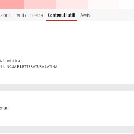
azioni
Temi di ricerca
Contenuti utili
Avvisi
talianistica
LET/04 LINGUA E LETTERATURA LATINA
nuti.