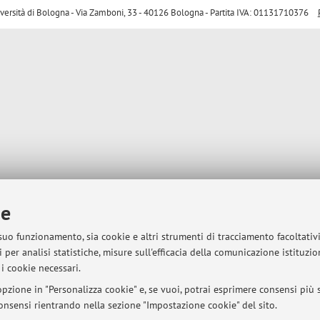
sità di Bologna - Via Zamboni, 33 - 40126 Bologna - Partita IVA: 01131710376
ie
 suo funzionamento, sia cookie e altri strumenti di tracciamento facoltativ
 per analisi statistiche, misure sull'efficacia della comunicazione istituzi
i cookie necessari.
pzione in "Personalizza cookie" e, se vuoi, potrai esprimere consensi più sp
 consensi rientrando nella sezione "Impostazione cookie" del sito.