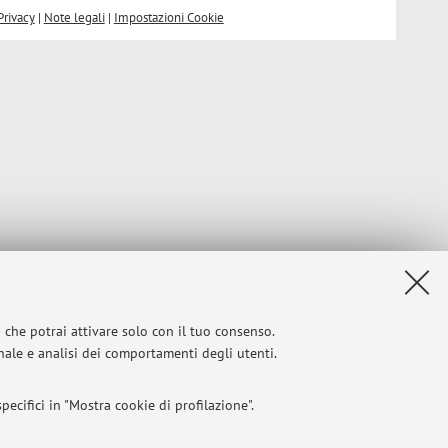
Privacy
|
Note legali
|
Impostazioni Cookie
i che potrai attivare solo con il tuo consenso.
onale e analisi dei comportamenti degli utenti.
ecifici in "Mostra cookie di profilazione".