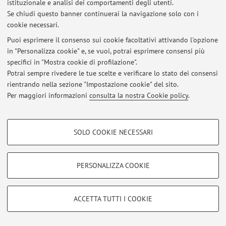
istituzionale e analisi dei comportamenti degli utenti.
Via Filippo Re 6, Bologna -
Vai alla mappa
Se chiudi questo banner continuerai la navigazione solo con i
cookie necessari.
Puoi esprimere il consenso sui cookie facoltativi attivando l'opzione
in "Personalizza cookie" e, se vuoi, potrai esprimere consensi più
Ultimi avvisi
specifici in "Mostra cookie di profilazione".
Potrai sempre rivedere le tue scelte e verificare lo stato dei consensi
Al momento non sono presenti avvisi.
rientrando nella sezione "Impostazione cookie" del sito.
Per maggiori informazioni
consulta la nostra Cookie policy
.
COOKIE DI PROFILAZIONE - FACOLTATIVI
SOLO COOKIE NECESSARI
Area riservata
Si tratta di cookie utilizzati per analizzare le caratteristiche della navigazione
degli utenti, creare profili in base al loro comportamento sul sito, per analisi
Accedi tramite
login
per gestire tutti i contenuti del sito.
di marketing.
PERSONALIZZA COOKIE
Mostra cookie di profilazione
© 2026 - ALMA MATER STUDIORUM - Università di Bologna - Via
Google/Youtube Video
COOKIE TECNICI - NECESSARI
Zamboni, 33 - 40126 Bologna - Partita IVA: 01131710376
ACCETTA TUTTI I COOKIE
Facebook
Privacy
|
Note legali
|
Impostazioni Cookie
Si tratta di cookie tecnici utilizzati, a titolo esemplificativo, per il corretto
Vimeo
funzionamento del sito, salvare le preferenze di navigazione, per il