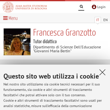
Login
Menu
IT
EN
Francesca Granzotto
Tutor didattico
Dipartimento di Scienze Dell'Educazione
"Giovanni Maria Bertin"
Contatti
Questo sito web utilizza i cookie
E-mail:
francesca.granzotto4@unibo.it
Nel nostro sito utilizziamo sia cookie tecnici necessari per il suo
funzionamento, sia cookie e altri strumenti di tracciamento
facoltativi che potrai attivare solo con il tuo consenso.
Cookie e altri strumenti di tracciamento facoltativi sono usati per
Dipartimento di Scienze Dell'Educazione "Giovanni
analisi statistiche, misure sull'efficacia della comunicazione
Maria Bertin"