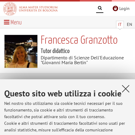
Login
Menu
IT
EN
Francesca Granzotto
Tutor didattico
Dipartimento di Scienze Dell'Educazione
"Giovanni Maria Bertin"
Contatti
Questo sito web utilizza i cookie
E-mail:
francesca.granzotto4@unibo.it
Nel nostro sito utilizziamo sia cookie tecnici necessari per il suo
funzionamento, sia cookie e altri strumenti di tracciamento
facoltativi che potrai attivare solo con il tuo consenso.
Cookie e altri strumenti di tracciamento facoltativi sono usati per
Dipartimento di Scienze Dell'Educazione "Giovanni
analisi statistiche, misure sull'efficacia della comunicazione
Maria Bertin"