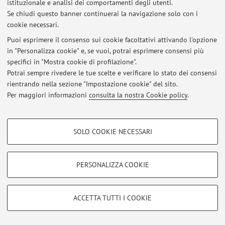
istituzionale e analisi dei comportamenti degli utenti.
Via Filippo Re 6, Bologna -
Vai alla mappa
Se chiudi questo banner continuerai la navigazione solo con i
cookie necessari.
Puoi esprimere il consenso sui cookie facoltativi attivando l'opzione
in "Personalizza cookie" e, se vuoi, potrai esprimere consensi più
Ultimi avvisi
specifici in "Mostra cookie di profilazione".
Potrai sempre rivedere le tue scelte e verificare lo stato dei consensi
Al momento non sono presenti avvisi.
rientrando nella sezione "Impostazione cookie" del sito.
Per maggiori informazioni
consulta la nostra Cookie policy
.
COOKIE DI PROFILAZIONE - FACOLTATIVI
SOLO COOKIE NECESSARI
Area riservata
Si tratta di cookie utilizzati per analizzare le caratteristiche della navigazione
degli utenti, creare profili in base al loro comportamento sul sito, per analisi
Accedi tramite
login
per gestire tutti i contenuti del sito.
di marketing.
PERSONALIZZA COOKIE
Mostra cookie di profilazione
© 2026 - ALMA MATER STUDIORUM - Università di Bologna - Via
Google/Youtube Video
COOKIE TECNICI - NECESSARI
Zamboni, 33 - 40126 Bologna - Partita IVA: 01131710376
ACCETTA TUTTI I COOKIE
Facebook
Privacy
|
Note legali
|
Impostazioni Cookie
Si tratta di cookie tecnici utilizzati, a titolo esemplificativo, per il corretto
Vimeo
funzionamento del sito, salvare le preferenze di navigazione, per il