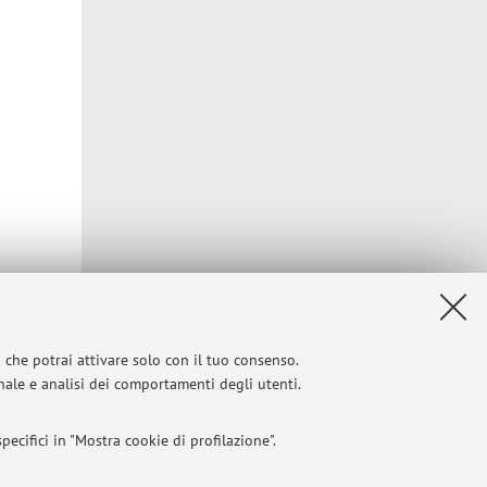
i che potrai attivare solo con il tuo consenso.
Privacy
|
Note legali
|
Impostazioni Cookie
onale e analisi dei comportamenti degli utenti.
ecifici in "Mostra cookie di profilazione".