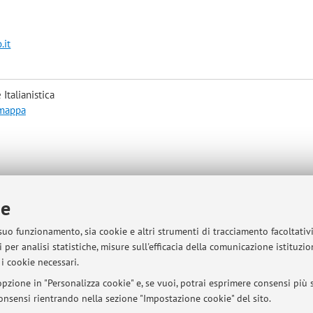
.it
Italianistica
 mappa
ie
 suo funzionamento, sia cookie e altri strumenti di tracciamento facoltativ
sità di Bologna - Via Zamboni, 33 - 40126 Bologna - Partita IVA: 01131710376
 per analisi statistiche, misure sull'efficacia della comunicazione istituzi
i cookie necessari.
pzione in "Personalizza cookie" e, se vuoi, potrai esprimere consensi più sp
 consensi rientrando nella sezione "Impostazione cookie" del sito.