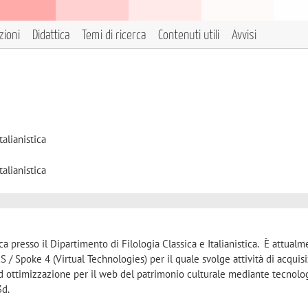
zioni
Didattica
Temi di ricerca
Contenuti utili
Avvisi
talianistica
talianistica
ca presso il Dipartimento di Filologia Classica e Italianistica. È attual
 Spoke 4 (Virtual Technologies) per il quale svolge attività di acquis
ed ottimizzazione per il web del patrimonio culturale mediante tecnolo
3d.