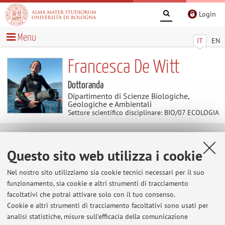
Login
Menu
IT
EN
Francesca De Witt
Dottoranda
Dipartimento di Scienze Biologiche,
Geologiche e Ambientali
Settore scientifico disciplinare: BIO/07 ECOLOGIA
Avvisi
Questo sito web utilizza i cookie
Al momento non sono presenti avvisi.
Nel nostro sito utilizziamo sia cookie tecnici necessari per il suo
funzionamento, sia cookie e altri strumenti di tracciamento
facoltativi che potrai attivare solo con il tuo consenso.
Cookie e altri strumenti di tracciamento facoltativi sono usati per
Area riservata
analisi statistiche, misure sull'efficacia della comunicazione
Accedi tramite
login
per gestire tutti i contenuti del sito.