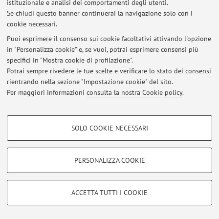
istituzionale e analisi dei comportamenti degli utenti.
Se chiudi questo banner continuerai la navigazione solo con i
cookie necessari.
© 2026 - ALMA MATER STUDIORUM - Università di Bologna - Via
Puoi esprimere il consenso sui cookie facoltativi attivando l'opzione
Zamboni, 33 - 40126 Bologna - Partita IVA: 01131710376
in "Personalizza cookie" e, se vuoi, potrai esprimere consensi più
Privacy
|
Note legali
|
Impostazioni Cookie
specifici in "Mostra cookie di profilazione".
Potrai sempre rivedere le tue scelte e verificare lo stato dei consensi
rientrando nella sezione "Impostazione cookie" del sito.
Per maggiori informazioni
consulta la nostra Cookie policy
.
COOKIE DI PROFILAZIONE - FACOLTATIVI
SOLO COOKIE NECESSARI
Si tratta di cookie utilizzati per analizzare le caratteristiche della navigazione
degli utenti, creare profili in base al loro comportamento sul sito, per analisi
di marketing.
PERSONALIZZA COOKIE
Mostra cookie di profilazione
Google/Youtube Video
COOKIE TECNICI - NECESSARI
ACCETTA TUTTI I COOKIE
Facebook
Si tratta di cookie tecnici utilizzati, a titolo esemplificativo, per il corretto
Vimeo
funzionamento del sito, salvare le preferenze di navigazione, per il