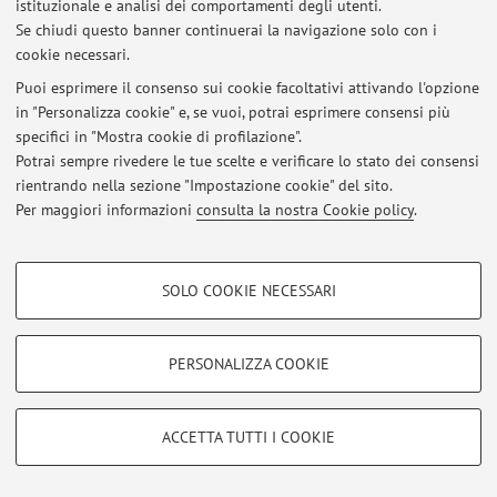
istituzionale e analisi dei comportamenti degli utenti.
Al momento non sono presenti avvisi.
Se chiudi questo banner continuerai la navigazione solo con i
cookie necessari.
Puoi esprimere il consenso sui cookie facoltativi attivando l'opzione
in "Personalizza cookie" e, se vuoi, potrai esprimere consensi più
specifici in "Mostra cookie di profilazione".
Area riservata
Potrai sempre rivedere le tue scelte e verificare lo stato dei consensi
Accedi tramite
login
per gestire tutti i contenuti del sito.
rientrando nella sezione "Impostazione cookie" del sito.
Per maggiori informazioni
consulta la nostra Cookie policy
.
© 2026 - ALMA MATER STUDIORUM - Università di Bologna - Via
COOKIE DI PROFILAZIONE - FACOLTATIVI
Zamboni, 33 - 40126 Bologna - Partita IVA: 01131710376
SOLO COOKIE NECESSARI
Privacy
|
Note legali
|
Impostazioni Cookie
Si tratta di cookie utilizzati per analizzare le caratteristiche della navigazione
degli utenti, creare profili in base al loro comportamento sul sito, per analisi
di marketing.
PERSONALIZZA COOKIE
Mostra cookie di profilazione
Google/Youtube Video
COOKIE TECNICI - NECESSARI
ACCETTA TUTTI I COOKIE
Facebook
Si tratta di cookie tecnici utilizzati, a titolo esemplificativo, per il corretto
Vimeo
funzionamento del sito, salvare le preferenze di navigazione, per il