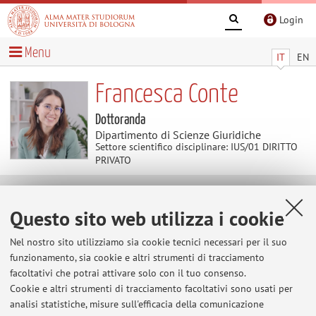
Login
Menu
IT
EN
Francesca Conte
Dottoranda
Dipartimento di Scienze Giuridiche
Settore scientifico disciplinare: IUS/01 DIRITTO
PRIVATO
Contenuti utili
Questo sito web utilizza i cookie
Al momento non sono presenti contenuti.
Nel nostro sito utilizziamo sia cookie tecnici necessari per il suo
funzionamento, sia cookie e altri strumenti di tracciamento
facoltativi che potrai attivare solo con il tuo consenso.
Cookie e altri strumenti di tracciamento facoltativi sono usati per
Ultimi avvisi
analisi statistiche, misure sull'efficacia della comunicazione