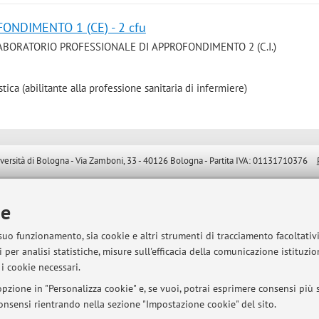
ONDIMENTO 1 (CE) - 2 cfu
 LABORATORIO PROFESSIONALE DI APPROFONDIMENTO 2 (C.I.)
tica (abilitante alla professione sanitaria di infermiere)
sità di Bologna - Via Zamboni, 33 - 40126 Bologna - Partita IVA: 01131710376
ie
 suo funzionamento, sia cookie e altri strumenti di tracciamento facoltativ
 per analisi statistiche, misure sull'efficacia della comunicazione istituzi
i cookie necessari.
pzione in "Personalizza cookie" e, se vuoi, potrai esprimere consensi più sp
 consensi rientrando nella sezione "Impostazione cookie" del sito.