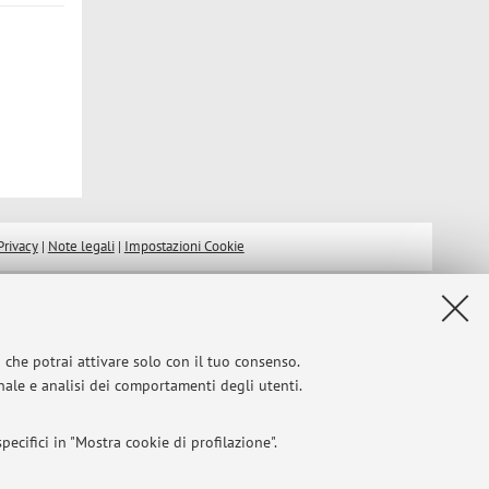
Privacy
|
Note legali
|
Impostazioni Cookie
i che potrai attivare solo con il tuo consenso.
onale e analisi dei comportamenti degli utenti.
ecifici in "Mostra cookie di profilazione".