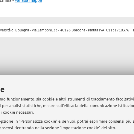
Emilia -
Vai alla mappa
sità di Bologna - Via Zamboni, 33 - 40126 Bologna - Partita IVA: 01131710376
ie
 suo funzionamento, sia cookie e altri strumenti di tracciamento facoltativ
 per analisi statistiche, misure sull'efficacia della comunicazione istituzi
i cookie necessari.
pzione in "Personalizza cookie" e, se vuoi, potrai esprimere consensi più sp
 consensi rientrando nella sezione "Impostazione cookie" del sito.