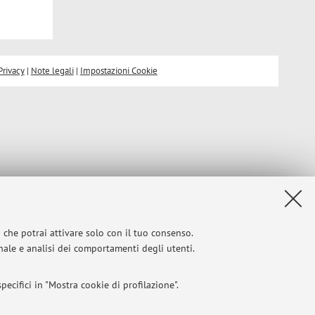
Privacy
|
Note legali
|
Impostazioni Cookie
i che potrai attivare solo con il tuo consenso.
onale e analisi dei comportamenti degli utenti.
ecifici in "Mostra cookie di profilazione".