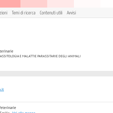
zioni
Temi di ricerca
Contenuti utili
Avvisi
terinarie
6 PARASSITOLOGIA E MALATTIE PARASSITARIE DEGLI ANIMALI
.it
eterinarie