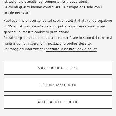
istituzionale e analisi dei comportamenti degli utenti.
Ultimi avvisi
Se chiudi questo banner continuerai la navigazione solo con i
cookie necessari.
Al momento non sono presenti avvisi.
Puoi esprimere il consenso sui cookie facoltativi attivando l'opzione
in "Personalizza cookie" e, se vuoi, potrai esprimere consensi più
specifici in "Mostra cookie di profilazione".
Potrai sempre rivedere le tue scelte e verificare lo stato dei consensi
rientrando nella sezione "Impostazione cookie" del sito.
Area riservata
Per maggiori informazioni
consulta la nostra Cookie policy
.
Accedi tramite
login
per gestire tutti i contenuti del sito.
COOKIE DI PROFILAZIONE - FACOLTATIVI
SOLO COOKIE NECESSARI
© 2026 - ALMA MATER STUDIORUM - Università di Bologna - Via
Si tratta di cookie utilizzati per analizzare le caratteristiche della navigazione
Zamboni, 33 - 40126 Bologna - Partita IVA: 01131710376
degli utenti, creare profili in base al loro comportamento sul sito, per analisi
Privacy
|
Note legali
|
Impostazioni Cookie
di marketing.
PERSONALIZZA COOKIE
Mostra cookie di profilazione
Google/Youtube Video
COOKIE TECNICI - NECESSARI
ACCETTA TUTTI I COOKIE
Facebook
Si tratta di cookie tecnici utilizzati, a titolo esemplificativo, per il corretto
Vimeo
funzionamento del sito, salvare le preferenze di navigazione, per il