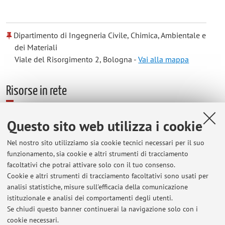
Dipartimento di Ingegneria Civile, Chimica, Ambientale e
dei Materiali
Viale del Risorgimento 2, Bologna -
Vai alla mappa
Risorse in rete
ORCID
Questo sito web utilizza i cookie
Nel nostro sito utilizziamo sia cookie tecnici necessari per il suo
Orario di ricevimento
funzionamento, sia cookie e altri strumenti di tracciamento
facoltativi che potrai attivare solo con il tuo consenso.
Cookie e altri strumenti di tracciamento facoltativi sono usati per
Mercoledì dalle 11:30 alle 13:00, si consiglia di prendere
analisi statistiche, misure sull'efficacia della comunicazione
appuntamento per email.
istituzionale e analisi dei comportamenti degli utenti.
In presenza o su Teams.
Se chiudi questo banner continuerai la navigazione solo con i
cookie necessari.