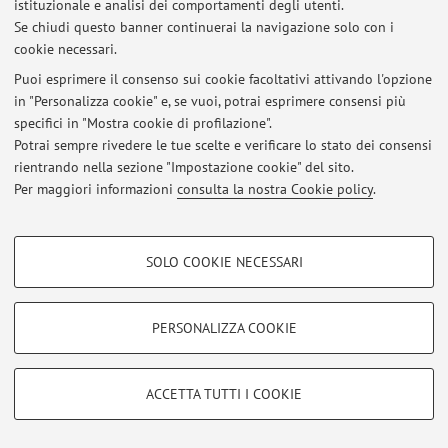
istituzionale e analisi dei comportamenti degli utenti.
Al momento non sono presenti avvisi.
Se chiudi questo banner continuerai la navigazione solo con i
cookie necessari.
Puoi esprimere il consenso sui cookie facoltativi attivando l'opzione
in "Personalizza cookie" e, se vuoi, potrai esprimere consensi più
specifici in "Mostra cookie di profilazione".
Area riservata
Potrai sempre rivedere le tue scelte e verificare lo stato dei consensi
Accedi tramite
login
per gestire tutti i contenuti del sito.
rientrando nella sezione "Impostazione cookie" del sito.
Per maggiori informazioni
consulta la nostra Cookie policy
.
© 2026 - ALMA MATER STUDIORUM - Università di Bologna - Via
COOKIE DI PROFILAZIONE - FACOLTATIVI
Zamboni, 33 - 40126 Bologna - Partita IVA: 01131710376
SOLO COOKIE NECESSARI
Privacy
|
Note legali
|
Impostazioni Cookie
Si tratta di cookie utilizzati per analizzare le caratteristiche della navigazione
degli utenti, creare profili in base al loro comportamento sul sito, per analisi
di marketing.
PERSONALIZZA COOKIE
Mostra cookie di profilazione
Google/Youtube Video
COOKIE TECNICI - NECESSARI
ACCETTA TUTTI I COOKIE
Facebook
Si tratta di cookie tecnici utilizzati, a titolo esemplificativo, per il corretto
Vimeo
funzionamento del sito, salvare le preferenze di navigazione, per il