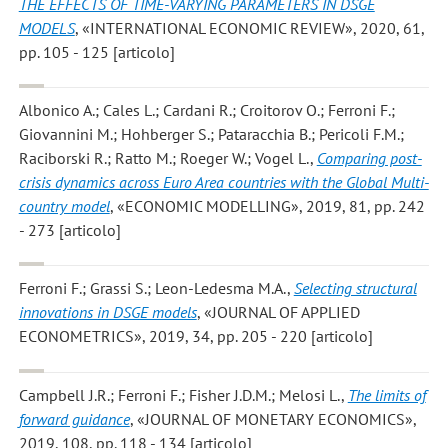
THE EFFECTS OF TIME-VARYING PARAMETERS IN DSGE
MODELS
, «INTERNATIONAL ECONOMIC REVIEW», 2020, 61,
pp. 105 - 125 [articolo]
Albonico A.; Cales L.; Cardani R.; Croitorov O.; Ferroni F.;
Giovannini M.; Hohberger S.; Pataracchia B.; Pericoli F.M.;
Raciborski R.; Ratto M.; Roeger W.; Vogel L.
,
Comparing post-
crisis dynamics across Euro Area countries with the Global Multi-
country model
, «ECONOMIC MODELLING», 2019, 81, pp. 242
- 273 [articolo]
Ferroni F.; Grassi S.; Leon-Ledesma M.A.
,
Selecting structural
innovations in DSGE models
, «JOURNAL OF APPLIED
ECONOMETRICS», 2019, 34, pp. 205 - 220 [articolo]
Campbell J.R.; Ferroni F.; Fisher J.D.M.; Melosi L.
,
The limits of
forward guidance
, «JOURNAL OF MONETARY ECONOMICS»,
2019, 108, pp. 118 - 134 [articolo]