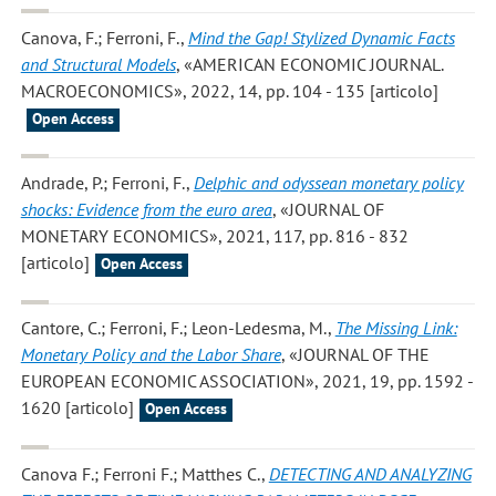
Canova, F.; Ferroni, F.
,
Mind the Gap! Stylized Dynamic Facts
and Structural Models
, «AMERICAN ECONOMIC JOURNAL.
MACROECONOMICS», 2022, 14, pp. 104 - 135 [articolo]
Open Access
Andrade, P.; Ferroni, F.
,
Delphic and odyssean monetary policy
shocks: Evidence from the euro area
, «JOURNAL OF
MONETARY ECONOMICS», 2021, 117, pp. 816 - 832
[articolo]
Open Access
Cantore, C.; Ferroni, F.; Leon-Ledesma, M.
,
The Missing Link:
Monetary Policy and the Labor Share
, «JOURNAL OF THE
EUROPEAN ECONOMIC ASSOCIATION», 2021, 19, pp. 1592 -
1620 [articolo]
Open Access
Canova F.; Ferroni F.; Matthes C.
,
DETECTING AND ANALYZING