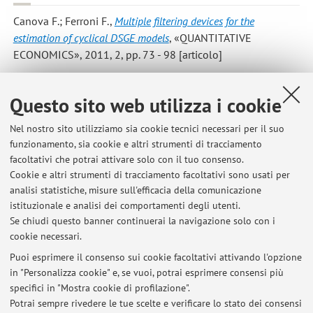
Canova F.; Ferroni F.
,
Multiple filtering devices for the
estimation of cyclical DSGE models
, «QUANTITATIVE
ECONOMICS», 2011, 2, pp. 73 - 98 [articolo]
Ferroni Filippo
,
Trend agnostic one-step estimation of DSGE
Questo sito web utilizza i cookie
models
, «THE B.E. JOURNAL OF MACROECONOMICS», 2011,
11, Article number: 25, pp. 1 - 34 [articolo]
Nel nostro sito utilizziamo sia cookie tecnici necessari per il suo
funzionamento, sia cookie e altri strumenti di tracciamento
facoltativi che potrai attivare solo con il tuo consenso.
Ferroni, Filippo
,
Commentary on MEDEA: A DSGE model for the
Cookie e altri strumenti di tracciamento facoltativi sono usati per
Spanish economy
, «SERIES», 2010, 1, pp. 245 - 249 [articolo]
analisi statistiche, misure sull'efficacia della comunicazione
istituzionale e analisi dei comportamenti degli utenti.
Se chiudi questo banner continuerai la navigazione solo con i
cookie necessari.
Puoi esprimere il consenso sui cookie facoltativi attivando l'opzione
in "Personalizza cookie" e, se vuoi, potrai esprimere consensi più
Ultimi avvisi
specifici in "Mostra cookie di profilazione".
Potrai sempre rivedere le tue scelte e verificare lo stato dei consensi