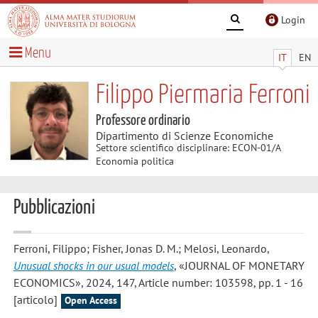
Login
Menu
IT
EN
Filippo Piermaria Ferroni
Professore ordinario
Dipartimento di Scienze Economiche
Settore scientifico disciplinare: ECON-01/A
Economia politica
Pubblicazioni
Ferroni, Filippo; Fisher, Jonas D. M.; Melosi, Leonardo
,
Unusual shocks in our usual models
, «JOURNAL OF MONETARY
ECONOMICS», 2024, 147, Article number: 103598, pp. 1 - 16
[articolo]
Open Access