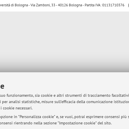
sità di Bologna - Via Zamboni, 33 - 40126 Bologna - Partita IVA: 01131710376
ie
 suo funzionamento, sia cookie e altri strumenti di tracciamento facoltativ
 per analisi statistiche, misure sull'efficacia della comunicazione istituzi
i cookie necessari.
pzione in "Personalizza cookie" e, se vuoi, potrai esprimere consensi più sp
 consensi rientrando nella sezione "Impostazione cookie" del sito.