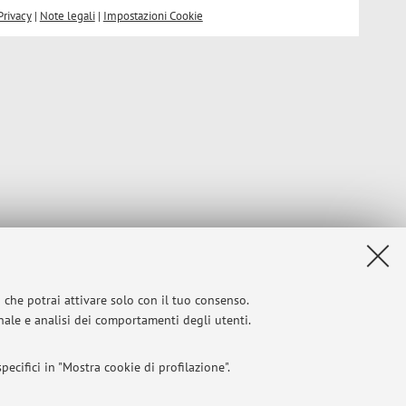
Privacy
|
Note legali
|
Impostazioni Cookie
i che potrai attivare solo con il tuo consenso.
onale e analisi dei comportamenti degli utenti.
ecifici in "Mostra cookie di profilazione".