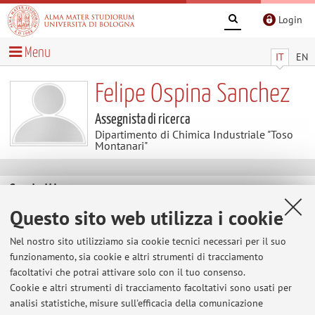
Login
Menu
IT
EN
Felipe Ospina Sanchez
Assegnista di ricerca
Dipartimento di Chimica Industriale "Toso
Montanari"
Contatti
Questo sito web utilizza i cookie
E-mail:
felipe.ospinasanchez@unibo.it
Nel nostro sito utilizziamo sia cookie tecnici necessari per il suo
funzionamento, sia cookie e altri strumenti di tracciamento
facoltativi che potrai attivare solo con il tuo consenso.
Dipartimento di Chimica Industriale "Toso Montanari"
Cookie e altri strumenti di tracciamento facoltativi sono usati per
Via Piero Gobetti 85, Bologna -
Vai alla mappa
analisi statistiche, misure sull'efficacia della comunicazione