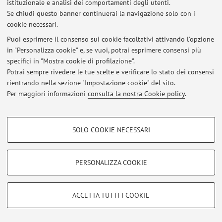
istituzionale e analisi dei comportamenti degli utenti.
Se chiudi questo banner continuerai la navigazione solo con i
cookie necessari.
Ultimi avvisi
Puoi esprimere il consenso sui cookie facoltativi attivando l'opzione
in "Personalizza cookie" e, se vuoi, potrai esprimere consensi più
Al momento non sono presenti avvisi.
specifici in "Mostra cookie di profilazione".
Potrai sempre rivedere le tue scelte e verificare lo stato dei consensi
rientrando nella sezione "Impostazione cookie" del sito.
Per maggiori informazioni
consulta la nostra Cookie policy
.
Area riservata
COOKIE DI PROFILAZIONE - FACOLTATIVI
Accedi tramite
login
per gestire tutti i contenuti del sito.
SOLO COOKIE NECESSARI
Si tratta di cookie utilizzati per analizzare le caratteristiche della navigazione
degli utenti, creare profili in base al loro comportamento sul sito, per analisi
di marketing.
PERSONALIZZA COOKIE
© 2026 - ALMA MATER STUDIORUM - Università di Bologna - Via
Mostra cookie di profilazione
Zamboni, 33 - 40126 Bologna - Partita IVA: 01131710376
Privacy
|
Note legali
|
Impostazioni Cookie
Google/Youtube Video
COOKIE TECNICI - NECESSARI
ACCETTA TUTTI I COOKIE
Facebook
Si tratta di cookie tecnici utilizzati, a titolo esemplificativo, per il corretto
Vimeo
funzionamento del sito, salvare le preferenze di navigazione, per il