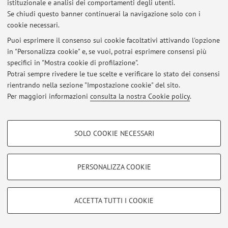
Al momento non sono presenti avvisi.
istituzionale e analisi dei comportamenti degli utenti.
Se chiudi questo banner continuerai la navigazione solo con i
cookie necessari.
Puoi esprimere il consenso sui cookie facoltativi attivando l'opzione
in "Personalizza cookie" e, se vuoi, potrai esprimere consensi più
Area riservata
specifici in "Mostra cookie di profilazione".
Accedi tramite
login
per gestire tutti i contenuti del sito.
Potrai sempre rivedere le tue scelte e verificare lo stato dei consensi
rientrando nella sezione "Impostazione cookie" del sito.
Per maggiori informazioni
consulta la nostra Cookie policy
.
© 2026 - ALMA MATER STUDIORUM - Università di Bologna - Via
Zamboni, 33 - 40126 Bologna - Partita IVA: 01131710376
COOKIE DI PROFILAZIONE - FACOLTATIVI
Privacy
|
Note legali
|
Impostazioni Cookie
SOLO COOKIE NECESSARI
Si tratta di cookie utilizzati per analizzare le caratteristiche della navigazione
degli utenti, creare profili in base al loro comportamento sul sito, per analisi
di marketing.
PERSONALIZZA COOKIE
Mostra cookie di profilazione
Google/Youtube Video
COOKIE TECNICI - NECESSARI
ACCETTA TUTTI I COOKIE
Facebook
Si tratta di cookie tecnici utilizzati, a titolo esemplificativo, per il corretto
Vimeo
funzionamento del sito, salvare le preferenze di navigazione, per il